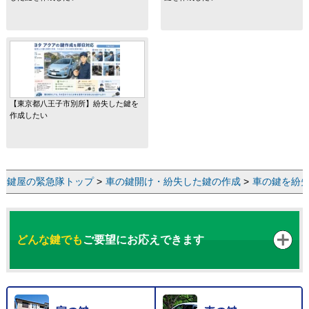
【東京都八王子市別所】紛失した鍵を
作成したい
鍵屋の緊急隊トップ
>
車の鍵開け・紛失した鍵の作成
>
車の鍵を紛
どんな鍵でも
ご要望にお応えできます