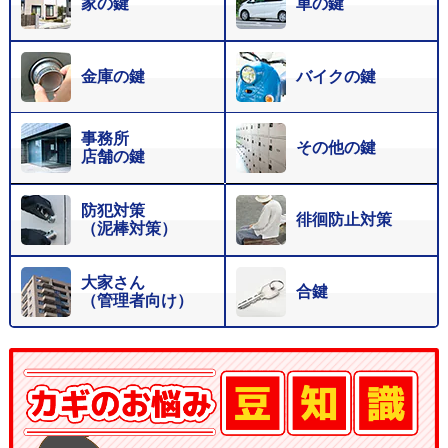
家の鍵
車の鍵
金庫の鍵
バイクの鍵
事務所
その他の鍵
店舗の鍵
防犯対策
徘徊防止対策
（泥棒対策）
大家さん
合鍵
（管理者向け）