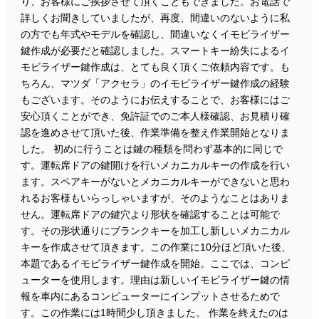
り、お客様にご挨拶させて頂くこともできました。お電話で
詳しくお聞きしていましたが、再度、間違いのないように私
の方でも年式やモデルを確認し、間違いなくイモビライザー
鍵作成が必要だと確認しました。スマートキー紛失によるイ
モビライザー鍵作成は、とても良く頂くご依頼内容です。も
ちろん、マツダ「アクセラ」のイモビライザー鍵作成の経験
もございます。そのようにお伝えすることで、お客様にはご
安心頂くことができ、免許証でのご本人様確認、お見積り確
認を進めさせて頂いた後、作業準備を整え作業開始となりま
した。 初めに行うことは鍵の種類を問わず基本的に同じで
す。運転席ドアの鍵開けを行いメカニカルキーの作成を行い
ます。スペアキーがないとメカニカルキーができないと思わ
れるお客様もいらっしゃいますが、そのようなことはありま
せん。運転席ドアの鍵穴より形状を確認することは可能で
す。その形状通りにブランクキーを加工し新しいメカニカル
キーを作成させて頂きます。この作業に10分ほど頂いた後、
本題であるイモビライザー鍵作成を開始。ここでは、コンピ
ューターを使用します。理由は新しいイモビライザー鍵の情
報を車内にあるコンピューターにインプットさせるためで
す。この作業には1時間少し頂きました。 作業を終えたのは