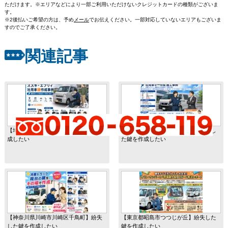
ただけます。※エリアなどにより一部ご利用いただけないクレジットカードの種類がございま
す。
※2後払いご希望の方は、予め
メール
でお伝えください。一部対応していないエリアもございま
すのでご了承ください。
関連記事
【埼玉県上尾市向山】紛失した鍵を作
【宮城県仙台市宮城野区田子】紛失し
成したい
た鍵を作成したい
【神奈川県川崎市川崎区千鳥町】紛失
【東京都昭島市つつじが丘】紛失した
した鍵を作成したい
鍵を作成したい