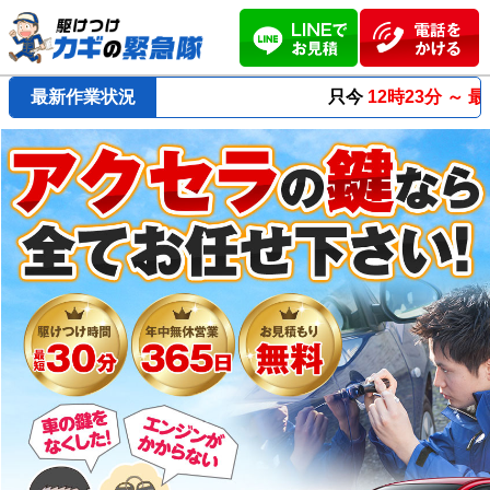
最新作業状況
只今
12時23分 ～
最短23分
で到着！