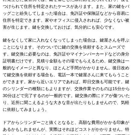
つけられて住所を特定されたケースがあります。また、家の鍵をバ
ッグごと紛失してしまった場合は、免許証や保険証などから容易に
住所を特定できます。家やオフィスに侵入されれば、少なくない被
害が生じます。鍵を交換しておけば、気分的にも安心です。
鍵をなくして家に入れなくなってしまった場合は、鍵屋さんを呼ぶ
ことになります。そのついでに鍵の交換を依頼するとスムーズで
す。鍵交換に必要なのは、免許証やマイナンバーカードなどの身分
証明書だけです。見積り金額もその場でもらえるため、鍵交換は一
般的なイメージと異なり、ほとんど手間がかかりません。後日改め
て鍵交換を依頼する場合も、電話一本で鍵屋さんに来てもらうこと
ができます。家から近いエリアであれば、即日交換も可能です。鍵
のシリンダーの種類にもよりますが、交換作業そのものは15分から
30分ほどで完了するのが一般的です。鍵交換の際にドアが傷ついた
り、近所に聞こえるような大きな音が出たりもしませんので、気軽
に依頼してみましょう。
ドアからシリンダーごと抜くとなると、高額な費用がかかる印象が
あるかもしれませんが、実際はそれほどコストがかかりません。特