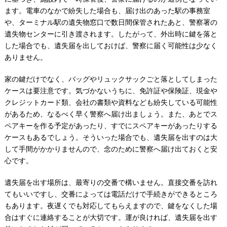
ます。電車のなかで紛失した場合も、届け出のあった駅の事務室
や、ターミナル駅の遺失物窓口で数日間保管されたあと、警察署の
遺失物センターに引き渡されます。したがって、外出時に鍵を落と
した場合でも、遺失届を出しておけば、警察に届く可能性は少なく
ありません。
家の鍵だけでなく、バッグやリュックサックごと落としてしまった
ケースは要注意です。気づかないうちに、免許証や保険証、現金や
クレジットカード類、会社の書類や資料なども紛失している可能性
があるため、なるべく早く警察へ届け出ましょう。また、あとでス
ペアキーを作る予定があったり、すでにスペアキーがあったりする
ケースもあるでしょう。そういった場合でも、遺失届を出すのは大
して手間がかかりませんので、念のために警察へ届け出ておくと安
心です。
遺失届を出す場所は、最寄りの交番で構いません。直接交番を訪れ
てもいいですし、交番によっては電話だけで手続きができるところ
もあります。夜遅くでも対応してもらえますので、鍵をなくした場
合はすぐに連絡することが大切です。運が良ければ、遺失届を出す