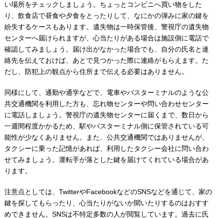
い場所をチェックしましょう。ちょっとコンビニへ買い物をした
り、飲食店で昼食や夕食をとったりして、なにかの弾みに家の鍵を
紛失するケースもあります。遺失物は一時保管後、警視庁の遺失物
センターへ届けられますが、心当たりがある場合は施設側に電話で
確認してみましょう。届け出がなかった場合でも、自分の氏名と連
絡先を伝えておけば、あとで見つかった際に連絡がもらえます。た
だし、防犯上の観点から住所まで伝える必要はありません。
同様にして、通勤や通学などで、電車やバスターミナルのような公
共交通機関を利用した方も、忘れ物センターや問い合わせセンター
に電話しましょう。警視庁の遺失物センターに届くまで、数日から
一週間程度かかるため、駅やバスターミナル側に保管されている可
能性が少なくありません。また、公共交通機関ではありませんが、
タクシーに乗った記憶があれば、利用したタクシー会社に問い合わ
せてみましょう。運転手が落とした鍵を届けてくれている場合があ
ります。
注意点としては、TwitterやFacebookなどのSNSなどを通じて、家の
鍵を探してもらったり、心当たりがないか聞いたりするのはおすす
めできません。SNSは不特定多数の人が閲覧しています。過去に氏