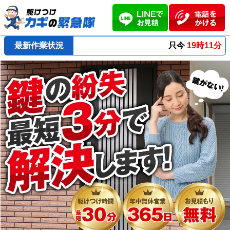
最新作業状況
只今
19時11分 ～
最短23分
で到着！