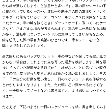
から鍵が落ちてしまうことは意外と多いです。車の床やシートの下
に鍵が落ちているケースや、運転手や助手席の間の灰皿やドリンク
ホルダーに落ちているケース、コンソールボックスに何気なくしま
ったケース、車の鍵を抜くときにダッシュボードに置いていたケー
スなど、さまざまな場合が考えられます。車の中は死角になる場所
が多く、運転中はついついハンドルに集中してしまいがちなため、
鍵を紛失した際の最有力候補のひとつです。床やシートを中心に
隅々まで探してみましょう。
身の回りにあるバッグやポケット、車の中などを探しても鍵が見つ
からない場合は、これまでに立ち寄った場所を検討します。鍵を最
後に持っていた記憶がある時点から、鍵がないことに気づいた時点
までの間、立ち寄った場所があれば細かく洗い出しましょう。その
日一日の自分の行動を思い出し、一日のスケジュール表を作成する
とわかりやすくなります。また、ただ頭に思い浮かべるだけでな
く、手を動かしてノートなどに書き出すと、より思い出しやすくな
ります。
たとえば、下記のように一日のスケジュールを紙に書き出してみま