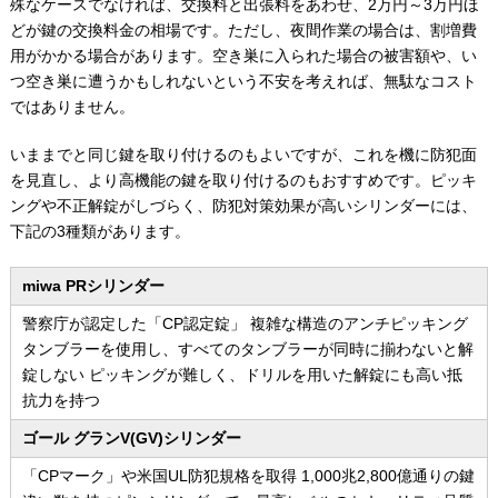
殊なケースでなければ、交換料と出張料をあわせ、2万円～3万円ほ
どが鍵の交換料金の相場です。ただし、夜間作業の場合は、割増費
用がかかる場合があります。空き巣に入られた場合の被害額や、い
つ空き巣に遭うかもしれないという不安を考えれば、無駄なコスト
ではありません。
いままでと同じ鍵を取り付けるのもよいですが、これを機に防犯面
を見直し、より高機能の鍵を取り付けるのもおすすめです。ピッキ
ングや不正解錠がしづらく、防犯対策効果が高いシリンダーには、
下記の3種類があります。
miwa PRシリンダー
警察庁が認定した「CP認定錠」 複雑な構造のアンチピッキング
タンブラーを使用し、すべてのタンブラーが同時に揃わないと解
錠しない ピッキングが難しく、ドリルを用いた解錠にも高い抵
抗力を持つ
ゴール グランV(GV)シリンダー
「CPマーク」や米国UL防犯規格を取得 1,000兆2,800億通りの鍵