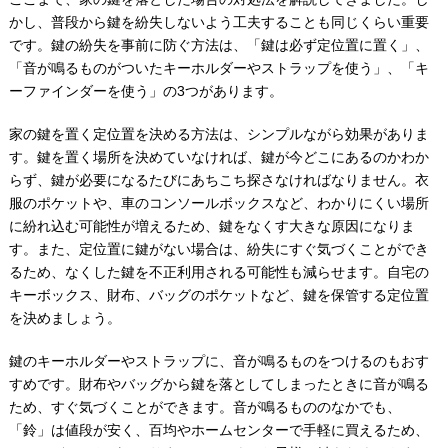
かし、普段から鍵を紛失しないよう工夫することも同じくらい重要
です。鍵の紛失を事前に防ぐ方法は、「鍵は必ず定位置に置く」、
「音が鳴るものがついたキーホルダーやストラップを使う」、「キ
ーファインダーを使う」の3つがあります。
家の鍵を置く定位置を決める方法は、シンプルながら効果がありま
す。鍵を置く場所を決めていなければ、鍵が今どこにあるのかわか
らず、鍵が必要になるたびにあちこち探さなければなりません。衣
服のポケットや、車のコンソールボックスなど、わかりにくい場所
に紛れ込む可能性が増えるため、鍵をなくす大きな原因になりま
す。また、定位置に鍵がない場合は、紛失にすぐ気づくことができ
るため、なくした鍵を不正利用される可能性も減らせます。自宅の
キーボックス、財布、バッグのポケットなど、鍵を保管する定位置
を決めましょう。
鍵のキーホルダーやストラップに、音が鳴るものをつけるのもおす
すめです。財布やバッグから鍵を落としてしまったときに音が鳴る
ため、すぐ気づくことができます。音が鳴るもののなかでも、
「鈴」は値段が安く、百均やホームセンターで手軽に買えるため、