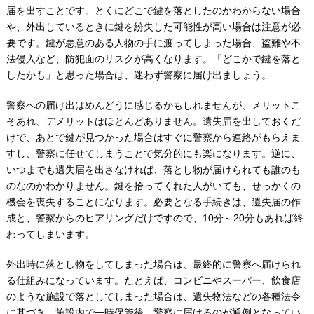
届を出すことです。とくにどこで鍵を落としたのかわからない場合
や、外出しているときに鍵を紛失した可能性が高い場合は注意が必
要です。鍵が悪意のある人物の手に渡ってしまった場合、盗難や不
法侵入など、防犯面のリスクが高くなります。「どこかで鍵を落と
したかも」と思った場合は、迷わず警察に届け出ましょう。
警察への届け出はめんどうに感じるかもしれませんが、メリットこ
そあれ、デメリットはほとんどありません。遺失届を出しておくだ
けで、あとで鍵が見つかった場合はすぐに警察から連絡がもらえま
すし、警察に任せてしまうことで気分的にも楽になります。逆に、
いつまでも遺失届を出さなければ、落とし物が届けられても誰のも
のなのかわかりません。鍵を拾ってくれた人がいても、せっかくの
機会を喪失することになります。必要となる手続きは、遺失届の作
成と、警察からのヒアリングだけですので、10分～20分もあれば終
わってしまいます。
外出時に落とし物をしてしまった場合は、最終的に警察へ届けられ
る仕組みになっています。たとえば、コンビニやスーパー、飲食店
のような施設で落としてしまった場合は、遺失物法などの各種法令
に基づき、施設内で一時保管後、警察に届けるのが通例となってい