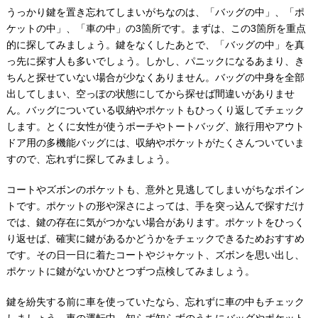
うっかり鍵を置き忘れてしまいがちなのは、「バッグの中」、「ポ
ケットの中」、「車の中」の3箇所です。まずは、この3箇所を重点
的に探してみましょう。鍵をなくしたあとで、「バッグの中」を真
っ先に探す人も多いでしょう。しかし、パニックになるあまり、き
ちんと探せていない場合が少なくありません。バッグの中身を全部
出してしまい、空っぽの状態にしてから探せば間違いがありませ
ん。バッグについている収納やポケットもひっくり返してチェック
します。とくに女性が使うポーチやトートバッグ、旅行用やアウト
ドア用の多機能バッグには、収納やポケットがたくさんついていま
すので、忘れずに探してみましょう。
コートやズボンのポケットも、意外と見逃してしまいがちなポイン
トです。ポケットの形や深さによっては、手を突っ込んで探すだけ
では、鍵の存在に気がつかない場合があります。ポケットをひっく
り返せば、確実に鍵があるかどうかをチェックできるためおすすめ
です。その日一日に着たコートやジャケット、ズボンを思い出し、
ポケットに鍵がないかひとつずつ点検してみましょう。
鍵を紛失する前に車を使っていたなら、忘れずに車の中もチェック
しましょう。車の運転中、知らず知らずのうちにバッグやポケット