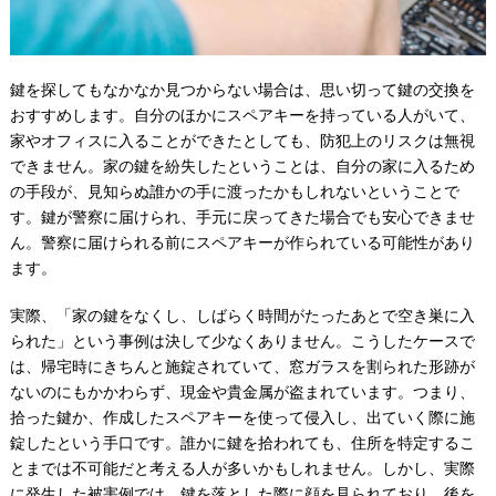
鍵を探してもなかなか見つからない場合は、思い切って鍵の交換を
おすすめします。自分のほかにスペアキーを持っている人がいて、
家やオフィスに入ることができたとしても、防犯上のリスクは無視
できません。家の鍵を紛失したということは、自分の家に入るため
の手段が、見知らぬ誰かの手に渡ったかもしれないということで
す。鍵が警察に届けられ、手元に戻ってきた場合でも安心できませ
ん。警察に届けられる前にスペアキーが作られている可能性があり
ます。
実際、「家の鍵をなくし、しばらく時間がたったあとで空き巣に入
られた」という事例は決して少なくありません。こうしたケースで
は、帰宅時にきちんと施錠されていて、窓ガラスを割られた形跡が
ないのにもかかわらず、現金や貴金属が盗まれています。つまり、
拾った鍵か、作成したスペアキーを使って侵入し、出ていく際に施
錠したという手口です。誰かに鍵を拾われても、住所を特定するこ
とまでは不可能だと考える人が多いかもしれません。しかし、実際
に発生した被害例では、鍵を落とした際に顔を見られており、後を