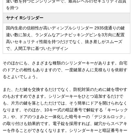
違い数を持つピンシリンダーで、最高レベルのセキュリティ品質
を持つ
ヤナイ Rシリンダー
国内生産の信頼性が高いディンプルシリンダー 2935億通りの鍵
違い数に加え、ランダムなアンチピッキングピンを3方向に配置
高いセキュリティ性能を持つだけでなく、抜き差しがスムーズ
で、人間工学に基づいたデザイン
そのほかにも、さまざまな種類のシリンダーキーがあります。自宅
のドアとの相性もありますので、一度鍵屋さんに見積もりを依頼す
るとよいでしょう。
また、ただ鍵を交換するだけでなく、防犯対策のために鍵を増やす
のもおすすめできます。シリンダーキーをひとつ追加するだけで
も、片方の鍵を落としただけでは、そう簡単にドアを開けられなく
なります。そのほか、10キー式の暗証番号で解錠する「キーレック
ス」や、ドアのつまみと一体化した暗号キーの「デジタルロック」
の取り付けも効果的です。電子錠を採用すれば、鍵穴からスペアキ
ーを作ることができなくなります。シリンダーキーと暗証番号キー