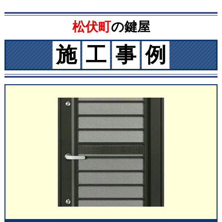
松伏町
の鍵屋
施
工
事
例