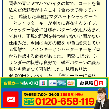
関先の青いヤマハのバイクの横で、コートを着
込んだ依頼者が手をこすり合わせて待ってい
た。 確認した車種はマグネットシャッターキ
ーとシャッターキーが別々に存在するタイプ。
シャッター部分には磁石パターンが組み込まれ
ており、正規の配列を持つ鍵でないと開かない
仕組みだ。今回は両方の鍵を同時に紛失してい
る状態で、メインキーとシャッターキーをゼロ
から作成する必要があった。 調査に15分。シ
リンダーの状態は良好で、磁石パターンの読み
取りも問題なく可能だった。見積もりは
46,000円とお伝えした。「ディーラーに連絡
したら来週まで作業できないと言われた」と話
されていたので、その場で完結できる現場対応
の利点を改めて感じる場面だった。 寒さで指
先がかじかむ中、車体の風下側に陣取って作業
を進めた。専用工具でシャッターを解錠し、シ