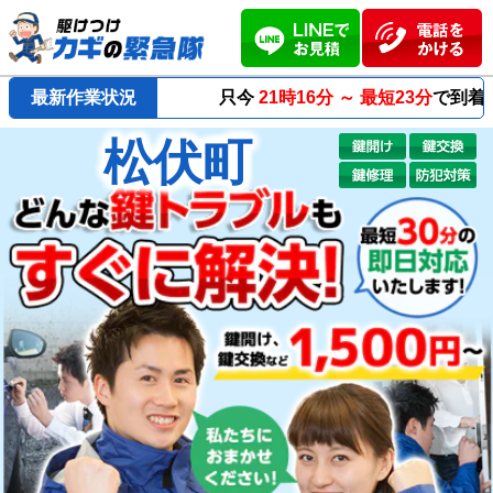
只今
最新作業状況
21時16分 ～
最短23分
で到着！
松伏町