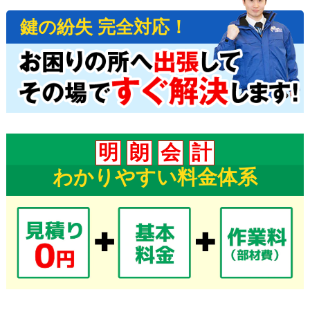
鍵の紛失 完全対応！
明
朗
会
計
わかりやすい料金体系