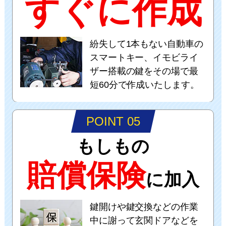
すぐに作成
紛失して1本もない自動車の
スマートキー、イモビライ
ザー搭載の鍵をその場で最
短60分で作成いたします。
POINT 05
もしもの
賠償保険
に加入
鍵開けや鍵交換などの作業
中に謝って玄関ドアなどを