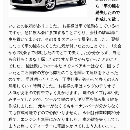
ら
「車の鍵を
紛失したので
作成して欲し
い」
との依頼がありました。 お客様は車で通勤をしているの
ですが、急に飲み会に参加することになり、会社の駐車場に
車を置いて出かけ、そのままタクシーで帰宅しました。 翌朝
になって車の鍵を失くしたに気が付いたとのことです。 1次会
から2次会まで移動したのでどこで失くしたか分からず、自宅
も会社もくまなく探したのですが見つからなかったとのこと
でした。 鍵は既にその一本だけでスペアキーはなく、困って
いたところ同僚の方から弊社のことを聞いて連絡を下さった
のです。 早速伺ったところ、丁度仕事が終わって多くの人が
帰宅していく時間でした。 お客様の車はマツダのデミオで、
人気があるので街中でよく見かけます。 鍵のタイプは幸い刻
みキーでしたので、ツールで鍵のギザギザ面を読み取り鍵を
作成しました。 元キーがなくてもキーナンバーが分からなく
ても作成可能ですので心配いりません。 今回は作業時間20分
程で、エンジンも無事にかかりました。 車の鍵を失くしてし
まうと焦ってディーラーに電話をかけてしまう人もいます。