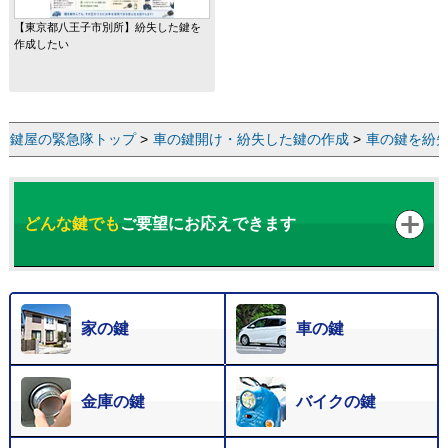
【東京都八王子市別所】紛失した鍵を
作成したい
鍵屋の緊急隊トップ
>
車の鍵開け・紛失した鍵の作成
>
車の鍵を紛
どんな鍵でも
ご要望にお応えできます
家の鍵
車の鍵
金庫の鍵
バイクの鍵