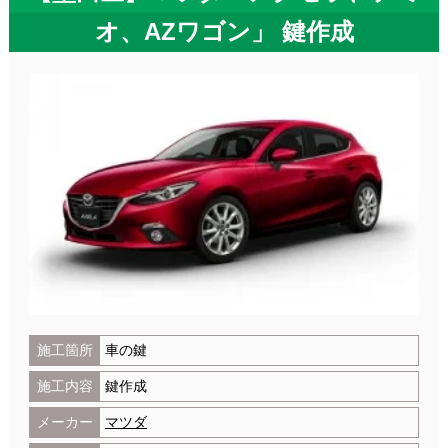
オ、AZワゴン」 鍵作成
施工箇所
車の鍵
施工内容
鍵作成
メーカー
マツダ