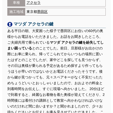
車種
アクセラ
施工地域
東京都
墨田区
マツダ アクセラの鍵
ある平日の朝、大変困った様子で墨田区にお住いの60代の奥
様からお電話をいただきました。お話をお聞きしたところ、
ご夫婦共用で乗られている
マツダ アクセラの鍵を紛失してし
まい困っている
とのことでした。前日、旦那様がお出かけの
際にお車に乗られ、帰ってこられてからいつもの場所に置い
たはずとのことでしたが、家中どこを探しても見つからず、
その日は奥様が乗られる予定があるため探すより作ってもら
うほうが早いのではないかとお電話くださったそうです。後
から鍵が見つかっても、元々スペアキーがなく不安だったた
めちょうどいいとおっしゃいましたので、おおよその料金と
到着時間をお伝えし、すぐに現場へ向かいました。 20分ほど
で到着すると、綺麗なお着物を着た奥様が迎えてくださり、2
時間後には着付けの講師として教室へ向かわなければいけな
いのだけれど間に合いますか？と聞かれましたので、少々お
待ちくださいとお伝えしお車を見させていただきました。 こ