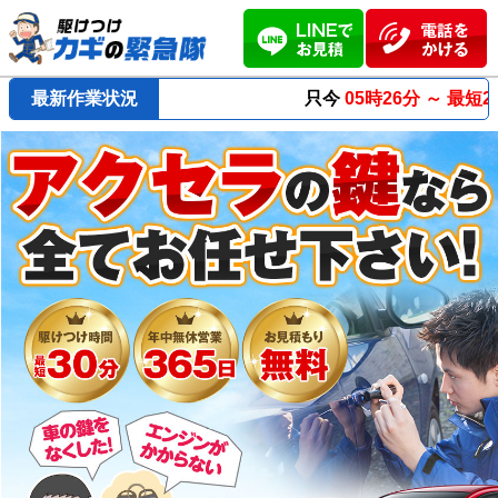
最新作業状況
只今
05時26分 ～
最短23分
で到着！