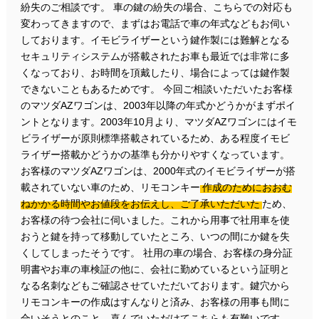
紛失のご相談です。 車の鍵の紛失の場合、こちらでの対応も
変わってきますので、まずはお電話で車の年式などもお伺い
しております。イモビライザーという鍵作製には難解となる
セキュリティシステムが搭載されたお車も最近では非常に多
くなっており、お時間を頂戴したり、場合によっては鍵作製
できないこともあるためです。 今回ご相談いただいたお客様
のマツダAZワゴンは、2003年以降の年式かどうかがまずポイ
ントとなります。2003年10月より、マツダAZワゴンにはイモ
ビライザーが原則標準搭載されているため、ある程度イモビ
ライザー搭載かどうかの基準も分かりやすくなっています。
お客様のマツダAZワゴンは、2000年式のイモビライザーが搭
載されていない車のため、リモコンキー
作成のためにおおむ
ねかかる時間やお値段をお伝えし、ご了承いただいた
ため、
お客様の待つ会社に伺いました。これから用事で社用車を使
おうと鍵を持って移動していたところ、いつの間にか鍵を失
くしてしまったそうです。 社用の車の場合、お客様の身分証
明書やお車の車検証の他に、会社に勤めているという証明と
なる名刺などもご確認させていただいております。鍵穴から
リモコンキーの作成はすんなりと済み、お客様の用事も間に
合いそうとのこと、喜んでいただけてこちらも有難いです