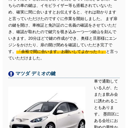
ちらの車の鍵は、イモビライザー等も搭載されていないた
め、確実に間に合いますとお伝えすると、それは助かります
と言っていただけたのですぐに作業を開始しました。 まず扉
の鍵を開け、車検証と免許証のご名義の確認をさせていただ
き、確認が取れたので鍵穴を覗き込み一つ一つ鍵山を刻んで
いきます。20分ほどで鍵の作成ができ、奥様と旦那様にエン
ジンをかけたり、扉の開け閉めを確認していただき完了で
す。
「余裕で間に合います。お願いしてよかった！」
と言っ
ていただけました。
マツダ デミオの鍵
車で通勤して
いる人が、た
またま飲み会
に誘われるこ
ともありま
す。 墨田区に
ある会社にお
勤めの男性か