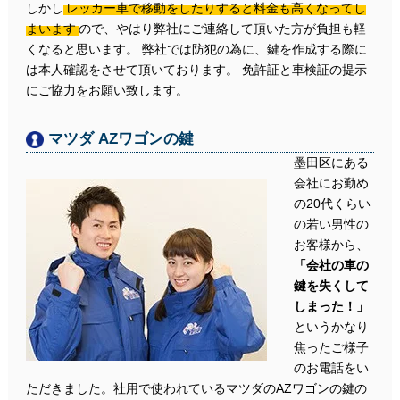
しかし
レッカー車で移動をしたりすると料金も高くなってし
まいます
ので、やはり弊社にご連絡して頂いた方が負担も軽
くなると思います。 弊社では防犯の為に、鍵を作成する際に
は本人確認をさせて頂いております。 免許証と車検証の提示
にご協力をお願い致します。
マツダ AZワゴンの鍵
墨田区にある
会社にお勤め
の20代くらい
の若い男性の
お客様から、
「会社の車の
鍵を失くして
しまった！」
というかなり
焦ったご様子
のお電話をい
ただきました。社用で使われているマツダのAZワゴンの鍵の