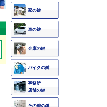
家の鍵
車の鍵
金庫の鍵
バイクの鍵
事務所
店舗の鍵
その他の鍵