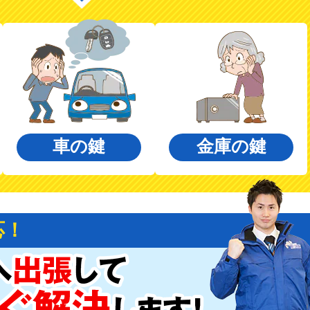
車の鍵
金庫の鍵
応！