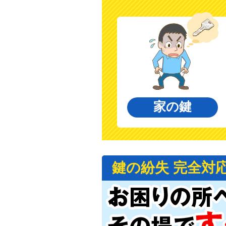
家の鍵
鍵の紛失 完全対