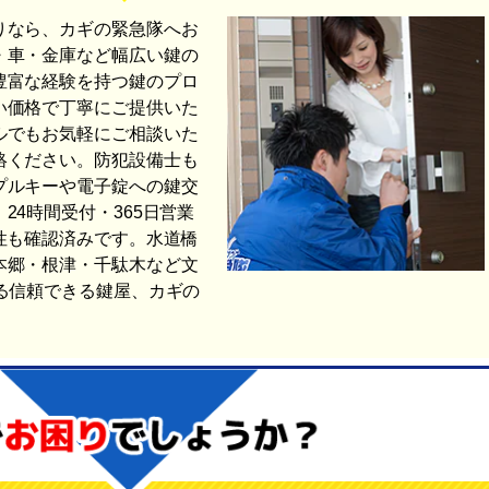
りなら、カギの緊急隊へお
・車・金庫など幅広い鍵の
豊富な経験を持つ鍵のプロ
い価格で丁寧にご提供いた
ルでもお気軽にご相談いた
絡ください。防犯設備士も
プルキーや電子錠への鍵交
24時間受付・365日営業
性も確認済みです。水道橋
本郷・根津・千駄木など文
る信頼できる鍵屋、カギの