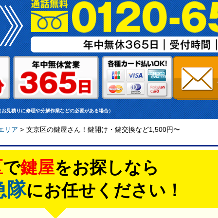
（お見積りに修理や分解作業などの必要がある場合）
エリア
>
文京区の鍵屋さん！鍵開け・鍵交換など1,500円〜
区
で
鍵屋
をお探しなら
急隊
にお任せください！