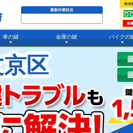
最新作業状況
只今
22時24分 ～
最短23分
で到着！
車の鍵
金庫の鍵
バイクの
文京区