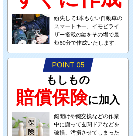
紛失して1本もない自動車の
スマートキー、イモビライ
ザー搭載の鍵をその場で最
短60分で作成いたします。
POINT 05
もしもの
賠償保険
に加入
鍵開けや鍵交換などの作業
中に謝って玄関ドアなどを
破損、汚損させてしまった