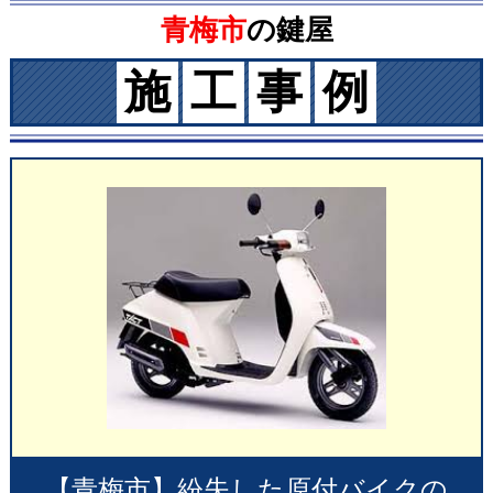
青梅市
の鍵屋
施
工
事
例
【青梅市】紛失した原付バイクの