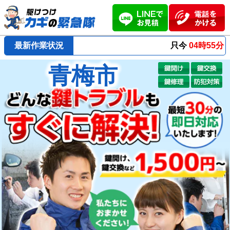
最新作業状況
只今
04時55分 ～
最短23分
で到着！
青梅市