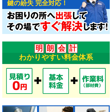
鍵の紛失 完全対応！
明
朗
会
計
わかりやすい料金体系