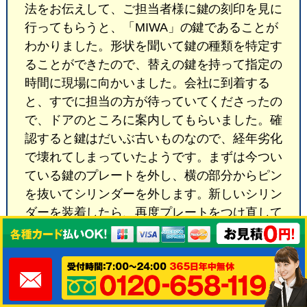
法をお伝えして、ご担当者様に鍵の刻印を見に
行ってもらうと、「MIWA」の鍵であることが
わかりました。形状を聞いて鍵の種類を特定す
ることができたので、替えの鍵を持って指定の
時間に現場に向かいました。会社に到着する
と、すでに担当の方が待っていてくださったの
で、ドアのところに案内してもらいました。確
認すると鍵はだいぶ古いものなので、経年劣化
で壊れてしまっていたようです。まずは今つい
ている鍵のプレートを外し、横の部分からピン
を抜いてシリンダーを外します。新しいシリン
ダーを装着したら、再度プレートをつけ直して
問題なく扉が利用できるかどうかを確認して作
業終了となりました。今回は1箇所の扉のみで
したが、担当者の方によると他にも鍵の動きが
悪くなっている場所が複数あるそうです。見さ
せていただいたところ、どれも経年劣化が起こ