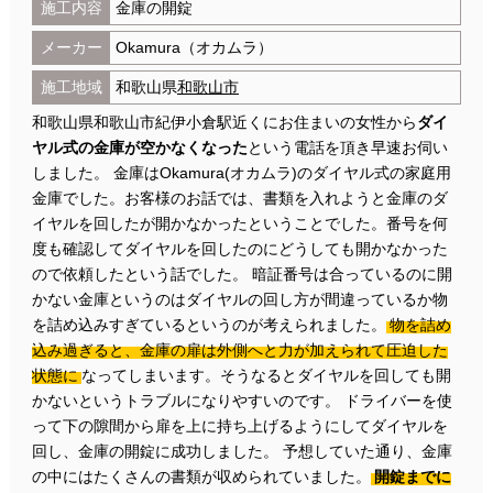
施工内容
金庫の開錠
メーカー
Okamura（オカムラ）
施工地域
和歌山県
和歌山市
和歌山県和歌山市紀伊小倉駅近くにお住まいの女性から
ダイ
ヤル式の金庫が空かなくなった
という電話を頂き早速お伺い
しました。 金庫はOkamura(オカムラ)のダイヤル式の家庭用
金庫でした。お客様のお話では、書類を入れようと金庫のダ
イヤルを回したが開かなかったということでした。番号を何
度も確認してダイヤルを回したのにどうしても開かなかった
ので依頼したという話でした。 暗証番号は合っているのに開
かない金庫というのはダイヤルの回し方が間違っているか物
を詰め込みすぎているというのが考えられました。
物を詰め
込み過ぎると、金庫の扉は外側へと力が加えられて圧迫した
状態に
なってしまいます。そうなるとダイヤルを回しても開
かないというトラブルになりやすいのです。 ドライバーを使
って下の隙間から扉を上に持ち上げるようにしてダイヤルを
回し、金庫の開錠に成功しました。 予想していた通り、金庫
の中にはたくさんの書類が収められていました。
開錠までに