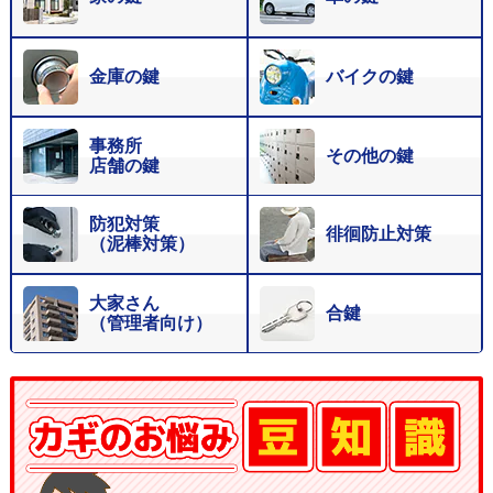
金庫の鍵
バイクの鍵
事務所
その他の鍵
店舗の鍵
防犯対策
徘徊防止対策
（泥棒対策）
大家さん
合鍵
（管理者向け）