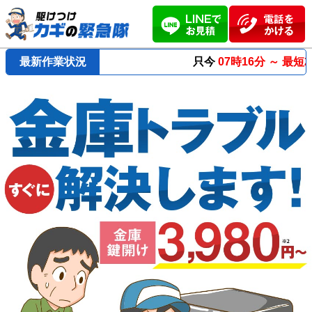
最新作業状況
只今
07時16分 ～
最短23分
で到着！