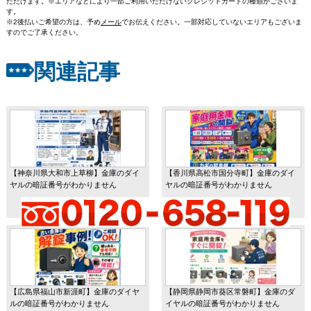
ただけます。※エリアなどにより一部ご利用いただけないクレジットカードの種類がございま
す。
※2後払いご希望の方は、予め
メール
でお伝えください。一部対応していないエリアもございま
すのでご了承ください。
関連記事
【神奈川県大和市上草柳】金庫のダイ
【香川県高松市国分寺町】金庫のダイ
ヤルの暗証番号がわかりません
ヤルの暗証番号がわかりません
【広島県福山市新涯町】金庫のダイヤ
【静岡県静岡市葵区常磐町】金庫のダ
ルの暗証番号がわかりません
イヤルの暗証番号がわかりません