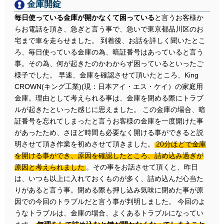
金庫開錠
毎日使っている金庫が開かなくて困っている
と言うお客様か
らお電話を頂き、急ぎと言う事で、急いで東京都品川区のお
宅まで車を走らせました。 到着後、お話を詳しく聞いたとこ
ろ、毎日使っている金庫の為、暗証番号はあっていると言う
事。その為、何が起きたのかわからず困っているといったご
様子でした。 早速、金庫を確認させて頂いたところ、King
CROWN(キング工業)(現：日本アイ・エス・ケイ）の家庭用
金庫。理由として考えられる事は、金庫を閉める際にトラブ
ルが起きたといった感じに思えました。 この金庫の場合、暗
証番号を忘れてしまったと言うお客様の金庫を一度開けた事
があったため、さほど時間も必要なく開ける事ができると説
明させて頂き作業を初めさせて頂きました。
20分ほどで金庫
を開ける事ができ、原因を確認したところ、詰め込み過ぎが
原因と考えられました
。その事をお話させて頂くと、昨日
は、いつも以上に入れておくものが多く、詰め込んだ心当た
りがあると言う事。閉める際も押し込み気味に閉めた事が原
因での今回のトラブルだと言う事が判明しました。 今回のよ
うなトラブルは、金庫の場合、よくあるトラブルになってい