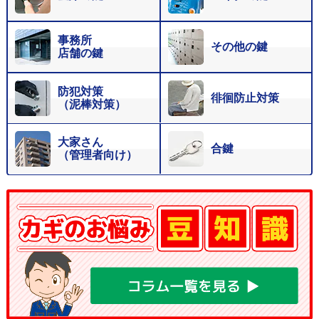
事務所
その他の鍵
店舗の鍵
防犯対策
徘徊防止対策
（泥棒対策）
大家さん
合鍵
（管理者向け）