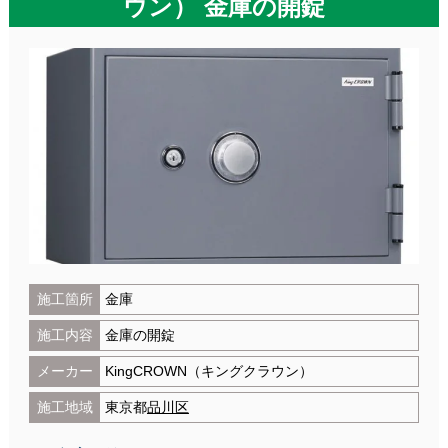
ウン） 金庫の開錠
施工箇所
金庫
施工内容
金庫の開錠
メーカー
KingCROWN（キングクラウン）
施工地域
東京都
品川区