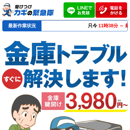
最新作業状況
只今
11時38分 ～
最短23分
で到着！