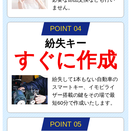
ません。
POINT 04
紛失キー
すぐに作成
紛失して1本もない自動車の
スマートキー、イモビライ
ザー搭載の鍵をその場で最
短60分で作成いたします。
POINT 05