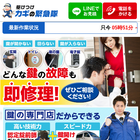
最新作業状況
只今
05時51分 ～
最短23分
で到着