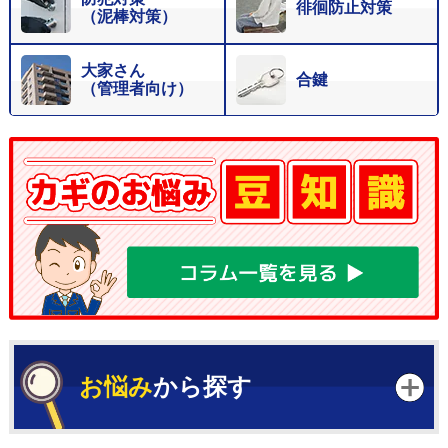
徘徊防止対策
（泥棒対策）
大家さん
合鍵
（管理者向け）
お悩み
から探す