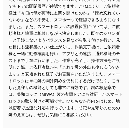
でもドアの開閉履歴が確認できます。これにより、ご依頼者
様は「今日は母が何時に玄関を開けたのか」「閉め忘れてい
ないか」などの不安を、スマホ一つで確認できるようになり
ました。また、スマートロックの設置位置については、ご依
頼者様と慎重に相談しながら決定しました。既存のシリンダ
ーと干渉しないようバランスを見ながら取り付けを行い、見
た目にも違和感のない仕上がりに。作業完了後は、ご依頼者
様と一緒に動作確認を行い、アプリとの連携、通知機能のテ
ストまで丁寧に行いました。作業が完了し、操作方法をご説
明した際、ご依頼者様から「これで母の外出も少し安心でき
ます」と安堵された様子でお言葉をいただきました。スマー
トロックは単に鍵の開け閉めを便利にするだけでなく、こう
した見守りの機能としても非常に有効です。鍵の救急隊で
は、美和ロック（MIWA）製の玄関ドアにも対応したスマート
ロックの取り付けが可能です。ひたちなか市内をはじめ、地
域密着で迅速な対応を行っています。防犯や見守りのための
鍵の見直しは、ぜひお気軽にご相談ください。