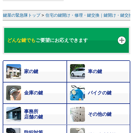
鍵屋の緊急隊トップ
>
住宅の鍵開け・修理・鍵交換｜鍵開け・鍵交換な
どんな鍵でも
ご要望にお応えできます
家の鍵
車の鍵
金庫の鍵
バイクの鍵
事務所
その他の鍵
店舗の鍵
防犯対策