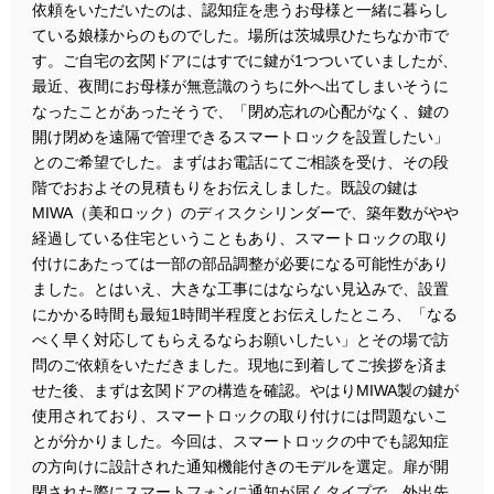
依頼をいただいたのは、認知症を患うお母様と一緒に暮らし
ている娘様からのものでした。場所は茨城県ひたちなか市で
す。ご自宅の玄関ドアにはすでに鍵が1つついていましたが、
最近、夜間にお母様が無意識のうちに外へ出てしまいそうに
なったことがあったそうで、「閉め忘れの心配がなく、鍵の
開け閉めを遠隔で管理できるスマートロックを設置したい」
とのご希望でした。まずはお電話にてご相談を受け、その段
階でおおよその見積もりをお伝えしました。既設の鍵は
MIWA（美和ロック）のディスクシリンダーで、築年数がやや
経過している住宅ということもあり、スマートロックの取り
付けにあたっては一部の部品調整が必要になる可能性があり
ました。とはいえ、大きな工事にはならない見込みで、設置
にかかる時間も最短1時間半程度とお伝えしたところ、「なる
べく早く対応してもらえるならお願いしたい」とその場で訪
問のご依頼をいただきました。現地に到着してご挨拶を済ま
せた後、まずは玄関ドアの構造を確認。やはりMIWA製の鍵が
使用されており、スマートロックの取り付けには問題ないこ
とが分かりました。今回は、スマートロックの中でも認知症
の方向けに設計された通知機能付きのモデルを選定。扉が開
閉された際にスマートフォンに通知が届くタイプで、外出先