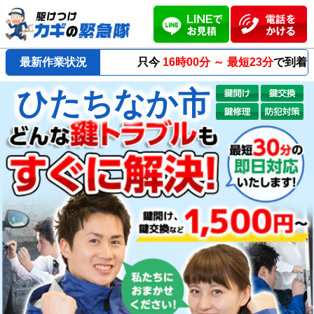
只今
最新作業状況
16時00分 ～
最短23分
で到着！
ひたちなか市