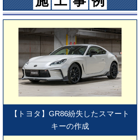
施
工
事
例
【トヨタ】GR86紛失したスマート
キーの作成