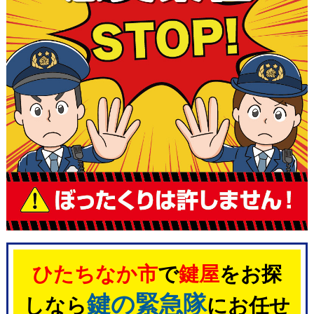
ひたちなか市
で
鍵屋
をお探
鍵の緊急隊
しなら
にお任せ