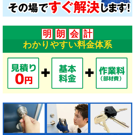
明
朗
会
計
わかりやすい料金体系