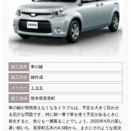
施工箇所
車の鍵
施工内容
鍵作成
メーカー
トヨタ
施工地域
熊本県美里町
車の鍵が突然使えなくなるトラブルは、予定を大きく狂わせ
る厄介な問題です。特に朝一番で車を使う予定があるときに
発生すると、焦りも一層募ることでしょう。2025年4月の蒸し
暑い朝いち、美里町広木のA.S様から、まさにそのような状況