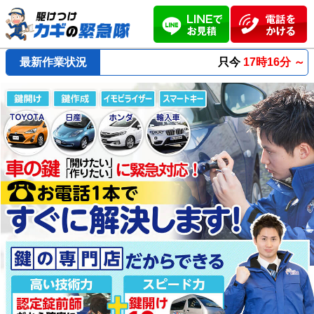
最新作業状況
只今
17時16分 ～
最短23分
で到着！