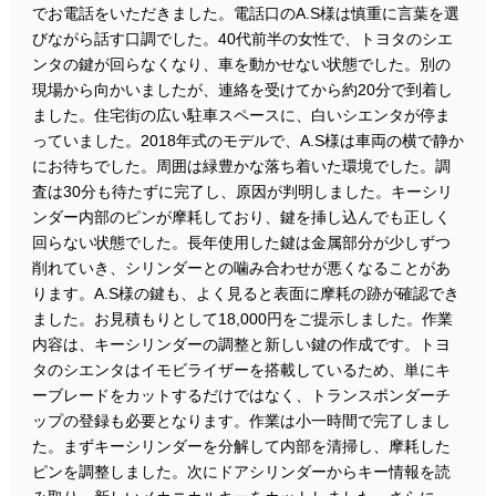
でお電話をいただきました。電話口のA.S様は慎重に言葉を選
びながら話す口調でした。40代前半の女性で、トヨタのシエ
ンタの鍵が回らなくなり、車を動かせない状態でした。別の
現場から向かいましたが、連絡を受けてから約20分で到着し
ました。住宅街の広い駐車スペースに、白いシエンタが停ま
っていました。2018年式のモデルで、A.S様は車両の横で静か
にお待ちでした。周囲は緑豊かな落ち着いた環境でした。調
査は30分も待たずに完了し、原因が判明しました。キーシリ
ンダー内部のピンが摩耗しており、鍵を挿し込んでも正しく
回らない状態でした。長年使用した鍵は金属部分が少しずつ
削れていき、シリンダーとの噛み合わせが悪くなることがあ
ります。A.S様の鍵も、よく見ると表面に摩耗の跡が確認でき
ました。お見積もりとして18,000円をご提示しました。作業
内容は、キーシリンダーの調整と新しい鍵の作成です。トヨ
タのシエンタはイモビライザーを搭載しているため、単にキ
ーブレードをカットするだけではなく、トランスポンダーチ
ップの登録も必要となります。作業は小一時間で完了しまし
た。まずキーシリンダーを分解して内部を清掃し、摩耗した
ピンを調整しました。次にドアシリンダーからキー情報を読