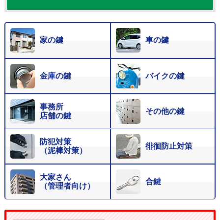
家の鍵
車の鍵
金庫の鍵
バイクの鍵
事務所
その他の鍵
店舗の鍵
防犯対策
徘徊防止対策
（泥棒対策）
大家さん
合鍵
（管理者向け）