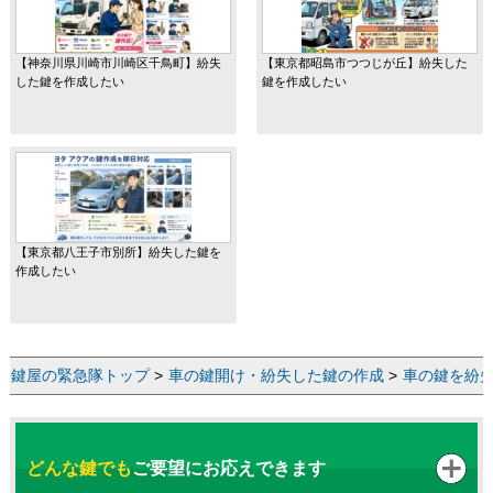
【神奈川県川崎市川崎区千鳥町】紛失
【東京都昭島市つつじが丘】紛失した
した鍵を作成したい
鍵を作成したい
【東京都八王子市別所】紛失した鍵を
作成したい
鍵屋の緊急隊トップ
>
車の鍵開け・紛失した鍵の作成
>
車の鍵を紛
どんな鍵でも
ご要望にお応えできます