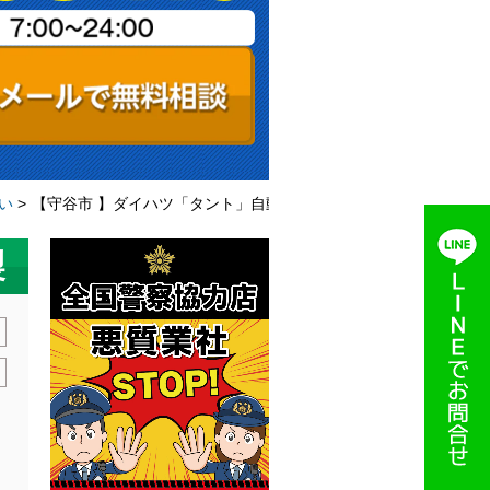
い
>
【守谷市 】ダイハツ「タント」自動車のカギ作製
製