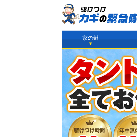
只今
23時15分 ～
最短
家の鍵