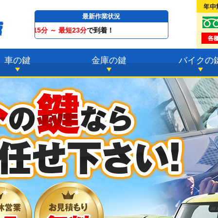
最新作業状況
23分
で到着！
車の鍵
金庫の鍵
バイクの