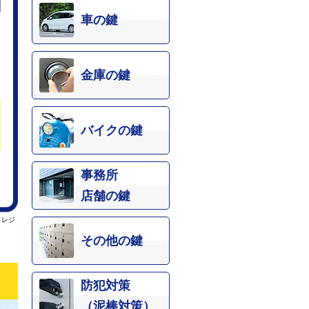
車の鍵
金庫の鍵
バイクの鍵
事務所
店舗の鍵
クレジ
その他の鍵
防犯対策
（泥棒対策）