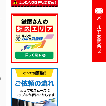
は
ル
お
を