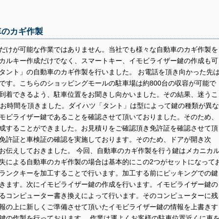
車のカギ作製
だけが可能な作業ではありません。当社でも様々な自動車のカギ作製を
カルキー作成だけでなく、スマートキー、イモビライザー鍵の作成も可
タント」の自動車のカギ作製を行いました。 お電話を頂き向かった先
です。こちらのショッピングモールの駐車場は約800台の収容が可能で
到着できるよう、駐車位置をお聞きし向かいました。その結果、迷うこ
どお時間を頂きました。ダイハツ「タント」は型によって鍵の種類が異な
モビライザー鍵であることを確認させて頂いておりました。そのため、
成することができました。お見積りをご確認頂き免許証を確認させて頂
免許証と車検証の確認を実施しております。そのため、ドアが開き次
お伝えしておきました。 今回、自動車のカギ作製を行う鍵はメカニカ
失による自動車のカギ作製の場合は基本的にこの2つがセットになって
ランクキーを加工することで行います。加工する前にピッキングでの鍵
きます。次にイモビライザー鍵の作成を行います。イモビライザー鍵の
るコンピューター書き換えによって行います。そのコンピューターに残
報の上に新しくご準備させて頂いたイモビライザー鍵の情報を上書きす
鍵の作製を行っております。 作業は運よくお客様の駐車位置近くに車