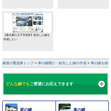
【東京都八王子市別所】紛失した鍵を
作成したい
鍵屋の緊急隊トップ
>
車の鍵開け・紛失した鍵の作成
>
車の鍵を紛
どんな鍵でも
ご要望にお応えできます
家の鍵
車の鍵