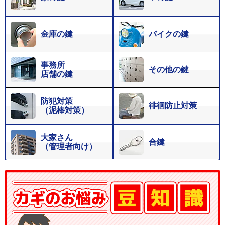
金庫の鍵
バイクの鍵
事務所
その他の鍵
店舗の鍵
防犯対策
徘徊防止対策
（泥棒対策）
大家さん
合鍵
（管理者向け）