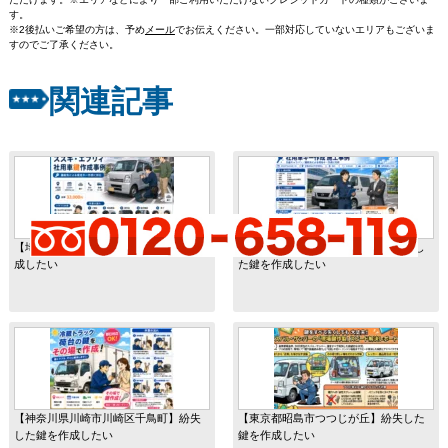
す。
※2後払いご希望の方は、予め
メール
でお伝えください。一部対応していないエリアもございま
すのでご了承ください。
関連記事
【埼玉県上尾市向山】紛失した鍵を作
【宮城県仙台市宮城野区田子】紛失し
成したい
た鍵を作成したい
【神奈川県川崎市川崎区千鳥町】紛失
【東京都昭島市つつじが丘】紛失した
した鍵を作成したい
鍵を作成したい