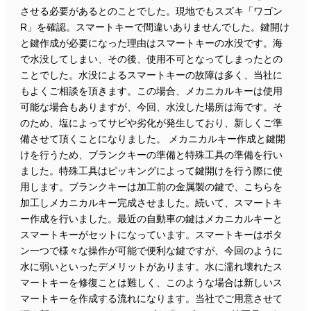
させる必要があるとのことでした。現地でもスズキ「ワゴン
R」を確認。スマートキーで間違いありませんでした。鍵開け
と鍵作成が必要になった理由はスマートキーの水没です。海
で水没してしまい、その後、使用不可となってしまったとの
ことでした。水没によるスマートキーの故障は多く、当社に
もよくご相談を頂きます。この場合、メカニカルキーは使用
可能な場合もありますが、今回、水没した場所は海です。そ
のため、塩によってサビや劣化が発生しており、新しくご準
備させて頂くことになりました。 メカニカルキー作成と鍵開
けを行うため、ブランクキーの準備と特殊工具の準備を行い
ました。特殊工具はピッキングによって鍵開けを行う際に使
用します。ブランクキーは加工前の金属製の鍵で、こちらを
加工しメカニカルキー完成させました。続いて、スマートキ
ー作成を行いました。最近の自動車の鍵はメカニカルキーと
スマートキーがセットになっています。スマートキーはボタ
ン一つで様々な操作が可能で便利な鍵ですが、今回のように
水に弱いといったデメリットがあります。水に濡れ壊れたス
マートキーを修復ことは難しく、このような場合は新しいス
マートキーを作成する流れになります。当社でご用意させて