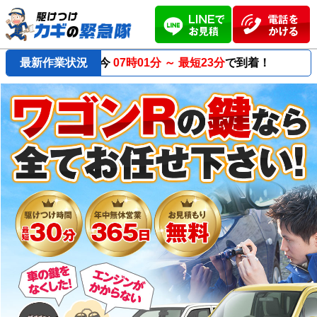
只今
07時01分 ～
最新作業状況
最短23分
で到着！