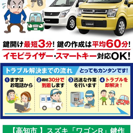
【高知市 】スズキ「ワゴンR」鍵作