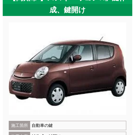
成、鍵開け
施工箇所
自動車の鍵