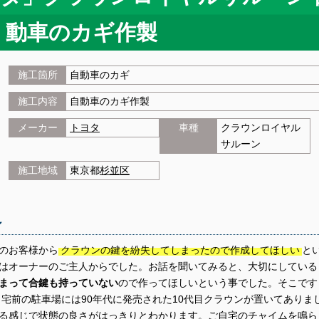
動車のカギ作製
施工箇所
自動車のカギ
施工内容
自動車のカギ作製
メーカー
トヨタ
車種
クラウンロイヤル
サルーン
施工地域
東京都
杉並区
ン
のお客様から
クラウンの鍵を紛失してしまったので作成してほしい
と
はオーナーのご主人からでした。お話を聞いてみると、大切にしている
まって合鍵も持っていない
ので作ってほしいという事でした。そこです
自宅前の駐車場には90年代に発売された10代目クラウンが置いてありま
る感じで状態の良さがはっきりとわかります。ご自宅のチャイムを鳴ら