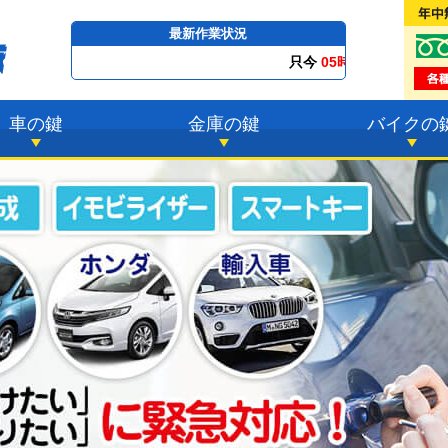
最新作業状況
只今
05時20分 ～
最短23分
で到着！
車の鍵
金庫の鍵
バイクの