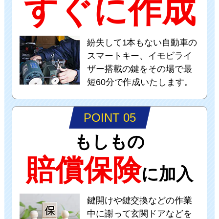
すぐに作成
紛失して1本もない自動車の
スマートキー、イモビライ
ザー搭載の鍵をその場で最
短60分で作成いたします。
POINT 05
もしもの
賠償保険
に加入
鍵開けや鍵交換などの作業
中に謝って玄関ドアなどを