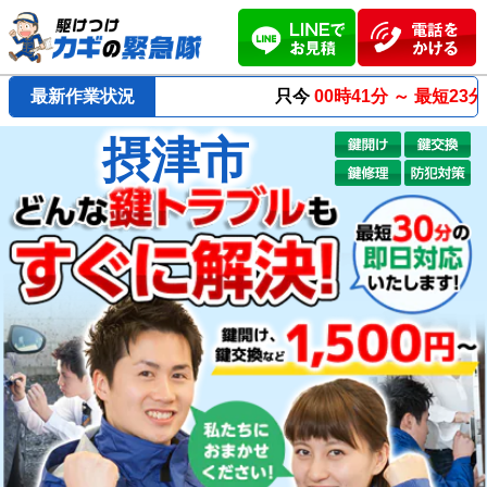
最新作業状況
只今
00時41分 ～
最短23分
で到着！
摂津市