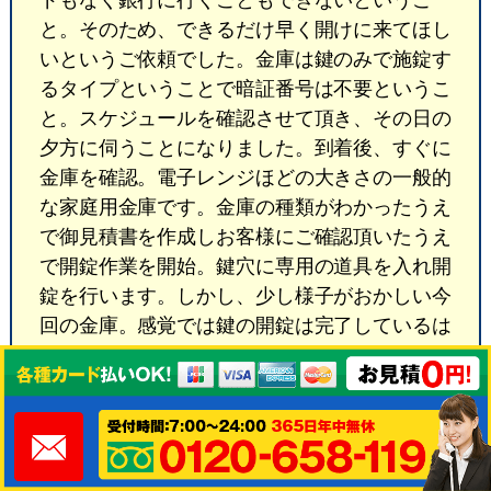
と。そのため、できるだけ早く開けに来てほし
いというご依頼でした。金庫は鍵のみで施錠す
るタイプということで暗証番号は不要というこ
と。スケジュールを確認させて頂き、その日の
夕方に伺うことになりました。到着後、すぐに
金庫を確認。電子レンジほどの大きさの一般的
な家庭用金庫です。金庫の種類がわかったうえ
で御見積書を作成しお客様にご確認頂いたうえ
で開錠作業を開始。鍵穴に専用の道具を入れ開
錠を行います。しかし、少し様子がおかしい今
回の金庫。感覚では鍵の開錠は完了しているは
ずですがドアが開きません。そのため、どこか
不具合が生じているかもしれないと調べさせて
頂くと、引っ越しの際に多くの貴重品を詰め込
まれたようで鍵の部分に何か挟まっていること
がわかりました。そのため、鍵を開けた後、挟