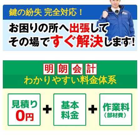
鍵の紛失 完全対応！
明
朗
会
計
わかりやすい料金体系