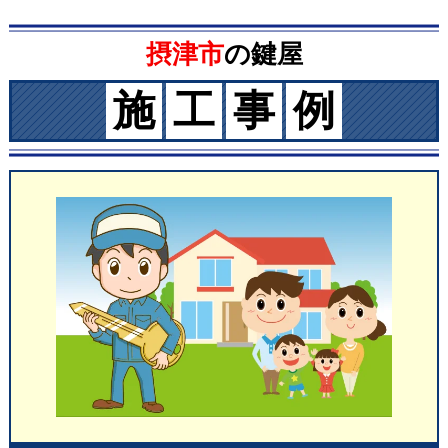
摂津市
の鍵屋
施
工
事
例