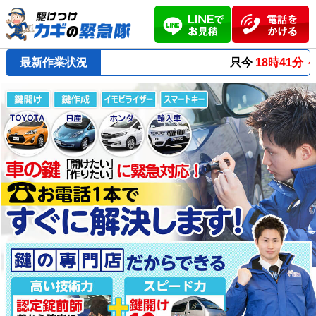
最新作業状況
只今
18時41分 ～
最短23分
で到着