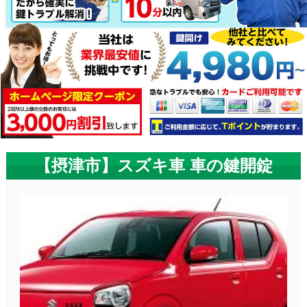
【摂津市】スズキ車 車の鍵開錠