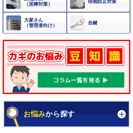
徘徊防止対策
（泥棒対策）
大家さん
合鍵
（管理者向け）
お悩み
から探す