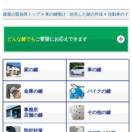
鍵屋の緊急隊トップ
>
車の鍵開け・紛失した鍵の作成
>
自動車のイ
どんな鍵でも
ご要望にお応えできます
家の鍵
車の鍵
金庫の鍵
バイクの鍵
事務所
その他の鍵
店舗の鍵
防犯対策