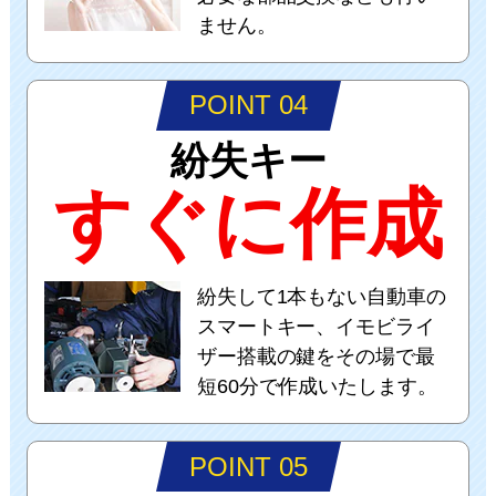
ません。
POINT 04
紛失キー
すぐに作成
紛失して1本もない自動車の
スマートキー、イモビライ
ザー搭載の鍵をその場で最
短60分で作成いたします。
POINT 05