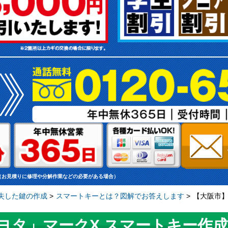
（お見積りに修理や分解作業などの必要がある場合）
失した鍵の作成
>
スマートキーとは？図解でお答えします
>
【大阪市】
ヨタ」マークX スマートキー作成