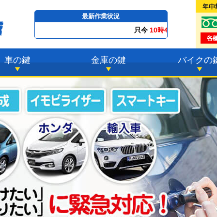
最新作業状況
只今
10時45分 ～
最短23分
で到着！
車の鍵
金庫の鍵
バイクの