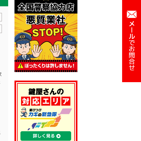
駅
た
し
く
担