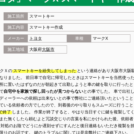
施工箇所
スマートキー
施工内容
スマートキー作成
メーカー
トヨタ
車種
マークX
施工地域
大阪府
大阪市
ークＸの
スマートキーを紛失してしまった
という連絡があり大阪市大阪
なりました。 前日車で自宅に帰宅したときはスマートキーを当然使っ
所に置いたはずなのだが朝起きて出勤しようと車の鍵を取りに行ったと
で
自宅中を家族で探し回ったが見つからない
との事でした。 車で出社
ディーラーへの依頼は出来ないとの事で弊社にご連絡頂いたということ
ている依頼者の方でしたので、到着後のやり取りもスムーズに行うこと
で終了
しました。 作業が終了すると、やはり当日すぐに鍵を複製して
また無くしたら頼むよと冗談交じりの言葉を私にかけられた後、依頼者
な対処のお陰でどうにか遅刻せずにすんだと後日連絡もいただき複製を
限りのお話です。 鍵のトラブルに関しては是非弊社にご連絡下さい。