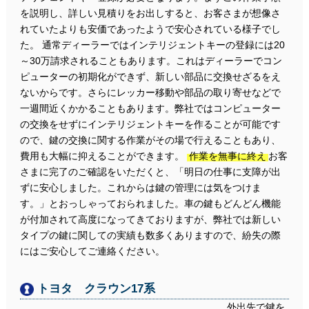
を説明し、詳しい見積りをお出しすると、お客さまが想像さ
れていたよりも安価であったようで安心されている様子でし
た。 通常ディーラーではインテリジェントキーの登録には20
～30万請求されることもあります。これはディーラーでコン
ピューターの初期化ができず、新しい部品に交換せざるをえ
ないからです。さらにレッカー移動や部品の取り寄せなどで
一週間近くかかることもあります。弊社ではコンピューター
の交換をせずにインテリジェントキーを作ることが可能です
ので、鍵の交換に関する作業がその場で行えることもあり、
費用も大幅に抑えることができます。
作業を無事に終え
お客
さまに完了のご確認をいただくと、「明日の仕事に支障が出
ずに安心しました。これからは鍵の管理には気をつけま
す。」とおっしゃっておられました。車の鍵もどんどん機能
が付加されて高度になってきておりますが、弊社では新しい
タイプの鍵に関しての実績も数多くありますので、紛失の際
にはご安心してご連絡ください。
トヨタ クラウン17系
外出先で鍵を