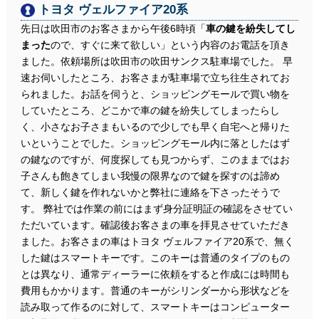
トヨタ ヴェルファイア20系
先日は吹田市のお客さまから午後6時頃「
車の鍵を紛失してし
まった
ので、すぐに来て欲しい」という内容のお電話を頂き
ました。依頼場所は吹田市の吹田サンクス駐車場でした。 早
速お伺いしたところ、お客さまが駐車場で立ち往生されてお
られました。お話を伺うと、ショッピングモールで買い物を
していたところ、どこかで車の鍵を紛失してしまったらし
く、小さなお子さまもいるので少しでも早く自宅へと帰りた
いということでした。ショッピングモール内に落としたはず
の鍵なのですが、何度探しても見つからず、このままではお
子さんも飽きてしまい我慢の限界なので鍵を探すのは諦め
て、新しく鍵を作れないかと弊社に連絡を下さったそうで
す。 弊社では作業の前にはまず身分証明証の確認をさせてい
ただいています。確認後お客さまの車を拝見させていただき
ました。お客さまの車はトヨタ ヴェルファイア20系で、無く
した鍵はスマートキーです。このキーは普通のタイプのもの
とは異なり、通常ディーラーに依頼をすると作成には時間も
費用もかかります。普通のキーがシリンダーから形状などを
読み取って作るのに対して、スマートキーはコンピューター