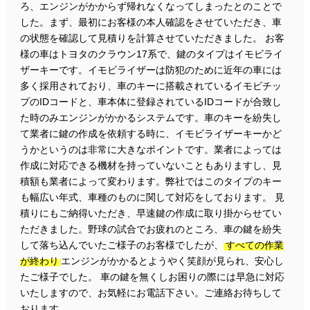
ろ、エンジンがかからず帰れなくなってしまったとのことで
した。まず、最初にお客様の本人確認をさせていただき、車
の状態を確認して見積りを計算させていただきました。 お客
様の車はトヨタのクラウン17系で、鍵のタイプはイモビライ
ザーキーです。イモビライザーは防犯のために近年の車には
多く採用されており、車のキーに搭載されているイモビチッ
プのIDコードと、車本体に登録されているIDコードが合致し
た時のみエンジンがかかるシステムです。車のキーを紛失し
て業者に鍵の作成を依頼する時に、イモビライザーキーかど
うかというのは非常に大きなポイントです。業者によっては
作成に対応できる機材を持っていないこともありますし、見
積額も業者によって変わります。弊社ではこのタイプのキー
も幅広い年式、車種のものに関して対応をしております。 見
積りにもご納得いただき、早速鍵の作成に取り掛からせてい
ただきました。野球の試合でお疲れのところ、車の鍵を紛失
して落ち込んでいたご様子のお客様でしたが、
すべての作業
が終わり
エンジンがかかるとようやく笑顔が見られ、安心し
たご様子でした。 車の鍵を無くしお困りの際には早急に対応
いたしますので、お気軽にお電話下さい。ご連絡お待ちして
おります。