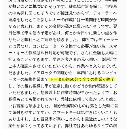
が無いことに気づいた
そうです。駐車場付近を探し、市役所
の中も探し回ったそうですが鍵は見つからず、ディーラーへ
連絡をしたところ新しいキーの作成には一週間ほど時間がか
かると言われ、またその金額の高さに驚かれたそうです。翌
日仕事で車を使う予定があり、何とか今日中に新しい鍵を作
りたいと弊社へとご連絡を頂きました。 弊社ではディーラー
とは異なり、コンピューターを交換する必要が無い為、スマ
ートキーの作成は即日対応が可能です。さらに金額も大幅に
抑えることができます。早速お客さまの元へ伺い、免許証で
ご本人確認をさせていただいてから、作業へと入らせていた
だきました。ドアロックの開錠から、車内におけるコンピュ
ーターの編集作業まで
トータル約60分で全ての作業が終了
し、その後お客様に車が正常に働くかどうか動作確認をして
いただきました。想像以上に作業時間が早かったようで、お
客様もとても驚かれており、弊社に依頼して良かったと嬉し
いお言葉も頂きました。 鍵が金属製のものは落とした時に音
で気付きやすいですが、スマートキーは気付きにくいことも
ありますし、また普及率が高いことからも最近はこのような
案件が多くなってきています。弊社ではあらゆるタイプの鍵