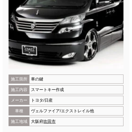
施工箇所
車の鍵
施工内容
スマートキー作成
メーカー
トヨタ/日産
車種
ヴェルファイア/エクストレイル他
施工地域
大阪府
吹田市