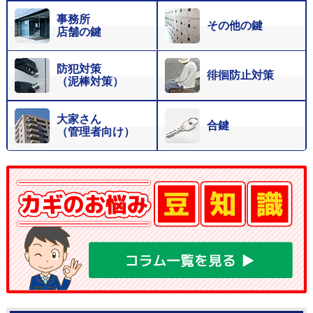
事務所
その他の鍵
店舗の鍵
防犯対策
徘徊防止対策
（泥棒対策）
大家さん
合鍵
（管理者向け）