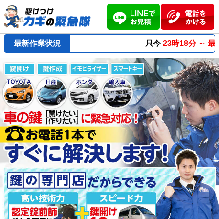
最新作業状況
只今
23時18分 ～
最短23分
で到着！