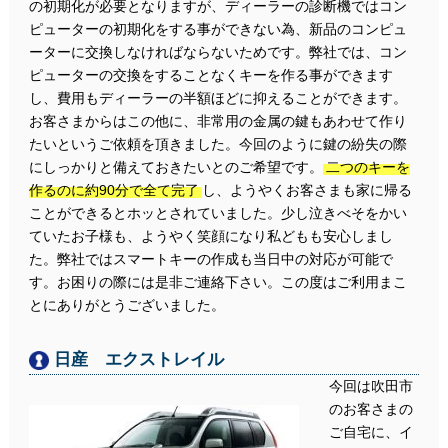
の初期化が必要となりますが、ディーラーの診断機ではコン
ピューターの初期化をする事ができない為、新品のコンピュ
ーターに交換しなければならないためです。弊社では、コン
ピューターの交換をすることなくキーを作る事ができます
し、費用もディーラーの半額ほどに抑えることができます。
お客さまからはこの他に、非常用の金属の鍵もあわせて作り
たいというご依頼を頂きました。今回のように鍵の紛失の際
にしっかりと備えておきたいとのご希望です。
二つのキーを
作るのに約90分で全て完了
し、ようやくお客さまも家に帰る
ことができるとホッとされていました。少し泣きべそをかい
ていたお子様も、ようやく笑顔になり私どもも安心しまし
た。弊社ではスマートキーの作成も当日中の対応が可能で
す。お困りの際には是非ご連絡下さい。この度はご利用まこ
とにありがとうございました。
日産 エクストレイル
今回は吹田市
のお客さまの
ご自宅に、イ