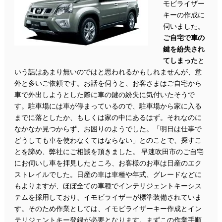
モビライザー
キーの作成に
伺いました。
ご自宅で車の
鍵を紛失され
てしまった
と
いう話はあまり無いのではと思われるかもしれませんが、意
外と多いご依頼です。お話を伺うと、お客さまはご自宅から
車で外出しようとした際に車の鍵の紛失に気付いたそうで
す。駐車場には車が停まっているので、駐車場から家に入る
までに落としたか、もしくは家の中にあるはず。それなのに
なかなか見つからず、お困りのようでした。「明日は仕事で
どうしても車を使わなくてはならない」とのことで、探すこ
とを諦め、弊社にご相談を頂きました。 早速吹田市のご自宅
にお伺いし車を拝見したところ、お客様のお車は日産のエク
ストレイルでした。日産の車は車種や年式、グレードなどに
もよりますが、ほぼ全ての車種でインテリジェントキーシス
テムを採用しており、イモビライザーが標準装備されていま
す。そのため作業としては、イモビライザーキー作成とイン
テリジェントキー登録が必要となります。まずこの作業手順