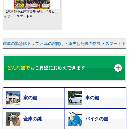
【東京都小金井市貫井南町】イモビラ
イザー・スマートキー
鍵屋の緊急隊トップ
>
車の鍵開け・紛失した鍵の作成
>
スマートキ
どんな鍵でも
ご要望にお応えできます
家の鍵
車の鍵
金庫の鍵
バイクの鍵