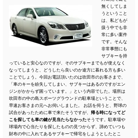
無くしてしま
うということ
は、私どもが
扱う中でも非
常に多い案件
です。そんな
非常事態にも
サブキーを持
っていると安心なのですが、そのサブキーまでもが使えなく
なってしまうと、どうしたら良いのか途方に暮れる方も多い
ことでしょう。今回お電話頂いたのは吹田市のお客さまで、
「車のキーを紛失してしまい、サブキーはあるのですがエン
ジンがかからず困っています。」という内容でした。場所は
吹田市の中の島スポーツグラウンドの駐車場ということで、
早速お客さまの元へお伺いしました。 お話を伺うと、野球の
試合があったために車で来たそうですが、
帰る時になってど
こを探しても車の鍵が見当たらなかった
そうです。駐車場や
球場内で心当たりを探したものの見つからず、諦めていつも
財布の中に入れてあるサブキーで帰宅をしようとしたとこ