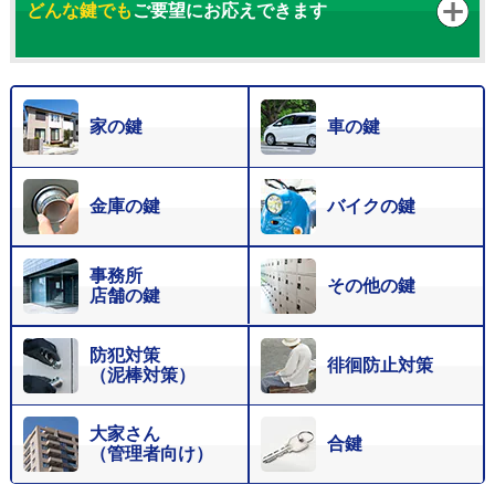
どんな鍵でも
ご要望にお応えできます
家の鍵
車の鍵
金庫の鍵
バイクの鍵
事務所
その他の鍵
店舗の鍵
防犯対策
徘徊防止対策
（泥棒対策）
大家さん
合鍵
（管理者向け）