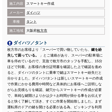
施工内容
スマートキー作成
メーカー
ダイハツ
車種
タント
施工地域
大阪府
枚方市
ダイハツ／タント
枚方市のお客様より「スーパーで買い物していたら、
鍵を紛
失して困っている。
」とご連絡があり、スーパーの駐車場に
車を停めているので、至急で枚方市のタッフを手配し、15分
ほどで到着。お客様の身分証明書を確認した上で確認を進め
ると、ダイハツのタントに乗車で鍵はスマートキー紛失だと
分かりました。ダイハツ/タントは新しいスマートキーの作成
で作業にかかる費用や時間など具体的にお客様へご説明しな
がらお見積もりを確認、鍵穴からスマートキーの作成が必要
で、単純な鍵開けよりかは少々お時間が掛かる事をお伝えす
ると快く了解して頂き、すぐに作業を開始致しました。まず
運転席のドアの鍵を開ける必要がある為、ピッキングを利用