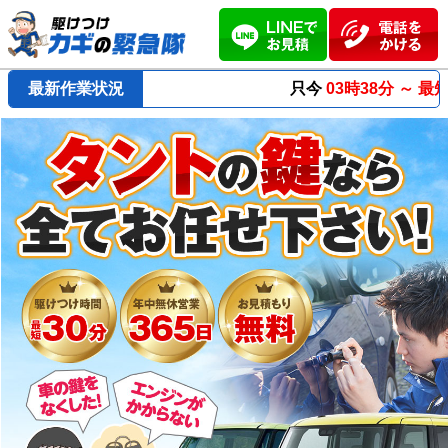
最新作業状況
只今
03時38分 ～
最短23分
で到着！