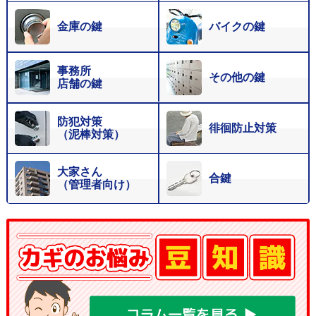
金庫の鍵
バイクの鍵
事務所
その他の鍵
店舗の鍵
防犯対策
徘徊防止対策
（泥棒対策）
大家さん
合鍵
（管理者向け）