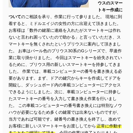
ウスのスマー
トキー作成に
ついて
のご相談を承り、作業に行って参りました。 現地に到
着すると、ミドルエイジの女性の方に出迎えて頂きました。
お客様は「数件の鍵屋に連絡を入れたがスマートキーは作れ
ないと言われ困っていたので助かる」と言っていただき、ス
マートキーを無くされたというプリウスに案内して頂きまし
た。 お車はパール色のプリウス30系のGシリーズで、早速作
業に取り掛かりました。 今回はスマートキーを紛失されてい
るために、プリウス用の新しいスマートキーを持参してきま
した。 作業では、車載コンピューターの番号を書き換える必
要があります。まず、ドアの鍵穴からキーを作成してドアを
開錠し、ダッシュボード内の車載コンピューターにアクセス
できるようにしました。次に、車載コンピューターに持参し
たスマートキーの番号を入力して書き換え作業を行いまし
た。 この車載コンピューターの番号書き換えには特別なノウ
ハウが必要になるため多くの鍵屋では出来ないものですが、
当方であれば可能です。鍵番号の書き換えを終了し、改めて
お客様に新しいスマートキーをお渡ししてから
正常に作動す
ることをご確認して頂き
、今回の作業は終了となりました。