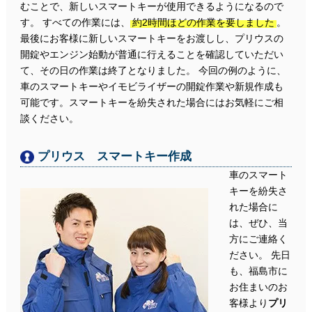
むことで、新しいスマートキーが使用できるようになるので
す。 すべての作業には、
約2時間ほどの作業を要しました
。
最後にお客様に新しいスマートキーをお渡しし、プリウスの
開錠やエンジン始動が普通に行えることを確認していただい
て、その日の作業は終了となりました。 今回の例のように、
車のスマートキーやイモビライザーの開錠作業や新規作成も
可能です。スマートキーを紛失された場合にはお気軽にご相
談ください。
プリウス スマートキー作成
車のスマート
キーを紛失さ
れた場合に
は、ぜひ、当
方にご連絡く
ださい。 先日
も、福島市に
お住まいのお
客様より
プリ