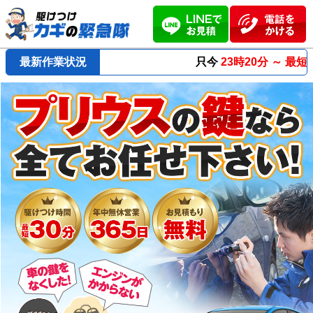
最新作業状況
只今
23時20分 ～
最短23分
で到着！