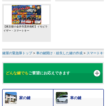
【東京都小金井市貫井南町】イモビラ
イザー・スマートキー
鍵屋の緊急隊トップ
>
車の鍵開け・紛失した鍵の作成
>
スマートキ
どんな鍵でも
ご要望にお応えできます
家の鍵
車の鍵