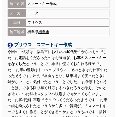
施工内容
スマートキー作成
メーカー
トヨタ
車種
プリウス
施工地域
福島県
福島市
プリウス スマートキー作成
今回のご依頼は、福島市にお住いの40代男性からのものでし
た。お電話をくださったのはお昼過ぎ、
お車のスマートキー
をなくした
ということで、非常に慌てておられる様子でし
た。 お車の種類はトヨタのプリウス。そのときはお仕事中だ
ったそうです。出先で昼食をとり、駐車場まで戻ったときに
鍵がないことに気付いたということでした。 お仕事中という
ことは、できる限り早く対応するべきだろうと考え、そのと
き近くにいた弊社スタッフへ現場まで向かってもらいまし
た。お客様は駐車場で待っていてくださったようです。 お車
の鍵を紛失されたという方から多いご質問が、「スマートキ
ーでもすぐに作ることができるのか」というものです。複雑