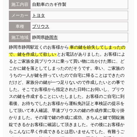
施工内容
自動車のカギ作製
メーカー
トヨタ
車種
プリウス
施工地域
静岡県
静岡市
静岡市静岡駅近くのお客様から
車の鍵を紛失してしまったの
で、鍵を作成して欲しい
とお電話がありました。お客様によ
るとご家族全員プリウスに乗って買い物に出かけた際に、ど
こかに鍵を落としてしまったのだそうです。幸い、ご家族の
うちの一人が鍵を持っていたので自宅に帰ることはできたの
だけど、家族分の鍵が一つ足りないので作成したいとの事で
した。そこでお客様から指定された日時にお伺いし、プリウ
スの鍵を作成することにいたしました。お客様のご自宅に到
着後、お待ちでしたお客様から運転免許証と車検証の提示を
して頂いて本人確認、早速プリウスの鍵の作成作業に取り掛
かりました。その場で鍵の作成に成功、きちんと鍵で開錠施
錠できるかお客様に確認して頂きました。その後にお客様か
らこんなに早く作成できるとは思いませんでした、有難うご