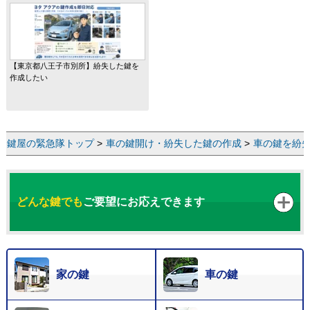
【東京都八王子市別所】紛失した鍵を
作成したい
鍵屋の緊急隊トップ
>
車の鍵開け・紛失した鍵の作成
>
車の鍵を紛
どんな鍵でも
ご要望にお応えできます
家の鍵
車の鍵