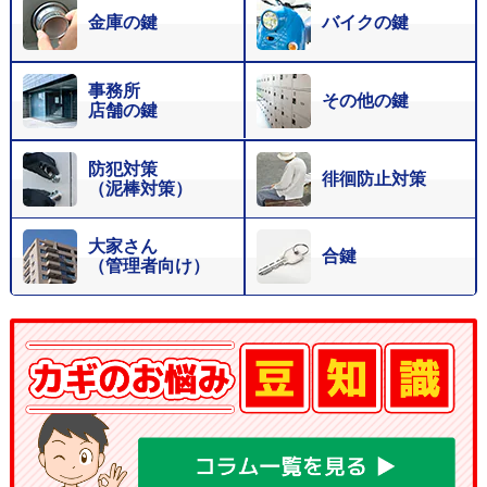
金庫の鍵
バイクの鍵
事務所
その他の鍵
店舗の鍵
防犯対策
徘徊防止対策
（泥棒対策）
大家さん
合鍵
（管理者向け）