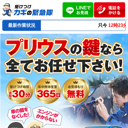
最新作業状況
只今
12時23分 ～
最短23分
で