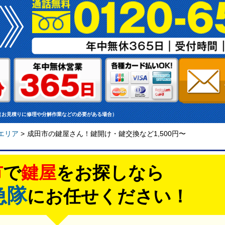
（お見積りに修理や分解作業などの必要がある場合）
エリア
>
成田市の鍵屋さん！鍵開け・鍵交換など1,500円〜
市
で
鍵屋
をお探しなら
急隊
にお任せください！