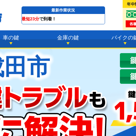
最新作業状況
只今
07時27分 ～
最短
車の鍵
金庫の鍵
バイクの
成田市