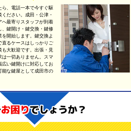
たら、電話一本で今すぐ駆
談ください。成田・公津・
アへ最寄りスタッフが到着
し、鍵開け・鍵交換・鍵修
業を開始します。鍵交換よ
で直るケースはしっかりご
談も大歓迎です。出張・見
求は一切ありません。スマ
幅広い鍵開けに対応してお
可能な鍵屋として成田市の
。