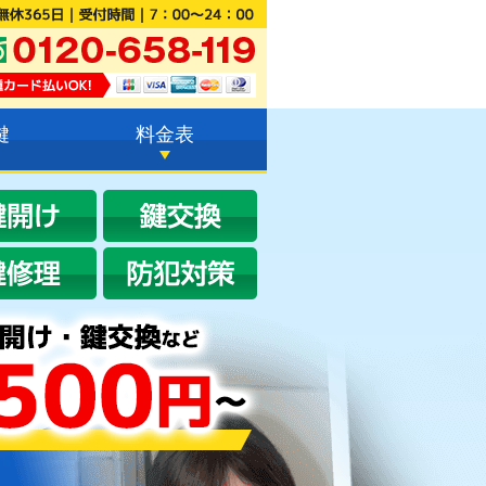
23分
で到着！
鍵
料金表