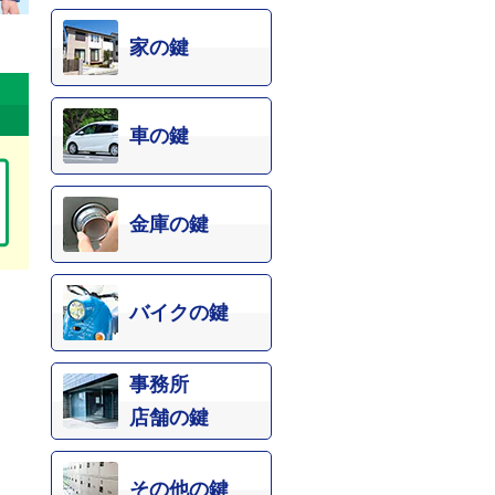
家の鍵
車の鍵
金庫の鍵
バイクの鍵
事務所
店舗の鍵
その他の鍵