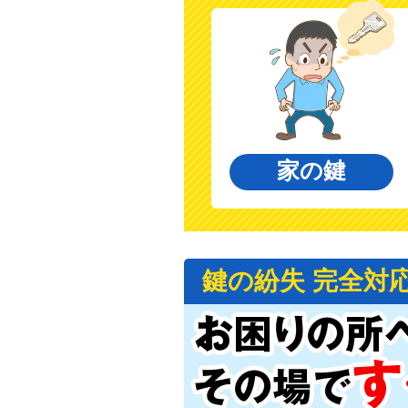
家の鍵
鍵の紛失 完全対