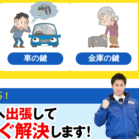
車の鍵
金庫の鍵
応！