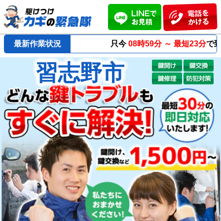
最新作業状況
只今
08時59分 ～
最短23分
で到着！
習志野市