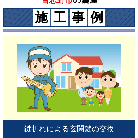
習志野市
の鍵屋
施
工
事
例
鍵折れによる玄関鍵の交換