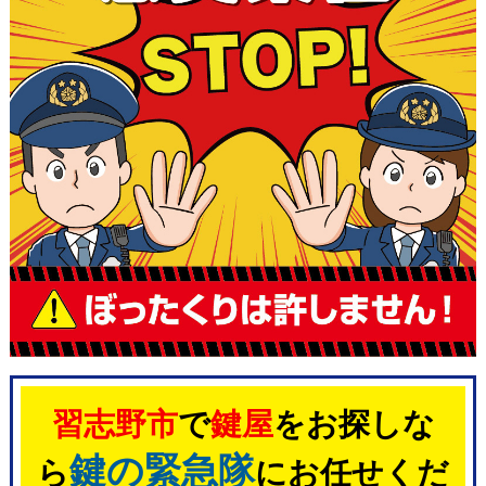
習志野市
で
鍵屋
をお探しな
鍵の緊急隊
ら
にお任せくだ