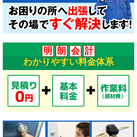
明
朗
会
計
わかりやすい料金体系