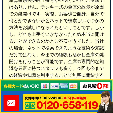
庫は鍵紛失や暗証番号が不明といったご依頼で
はありません。テンキー式の金庫の故障が原因
での鍵開けです。実際、お客様ご自身、自分で
何とかできないかとネットで検索しいくつかの
方法をお試しになられたということです。しか
し、どれも上手くいかなかったため本当に開け
ることができるのかとご不安そうでした。当社
の場合、ネットで検索できるような技術や知識
だけではなく、今までの経験も活かし金庫の鍵
開けを行うことが可能です。金庫の専門的な知
識を豊富に持つスタッフも多く、今回も今まで
の経験や知識を利用することで無事に開錠する
ことができました。残念ながら、やはり、お客
様のテンキー式の金庫は故障していました。そ
のことをお客様にお伝えすると、今度、新たに
購入されるということ。それまでは今の金庫は
使用しないようにするとおっしゃっておられま