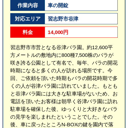
作業内容
車の開錠
対応エリア
習志野市谷津
料金
14,000円
習志野市市営となる谷津バラ園。約12,600平
方メートルの敷地内に800種7,500株のバラが
咲き誇る公園として有名で、毎年、バラの開花
時期になると多くの人が訪れる場所です。今
回、ご依頼を頂いた時期もバラの開花時期で多
くの人が谷津バラ園に訪れていました。もとも
と谷津バラ園には大きな駐車場がないため、お
電話を頂いたお客様は朝早く谷津バラ園に訪れ
駐車場を確保した後、ゆっくりと大好きなバラ
の見学を楽しまれたということでした。その
後、車に戻ったところN-BOXの鍵を園内で落