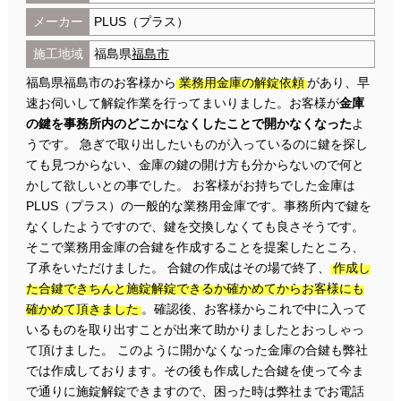
メーカー
PLUS（プラス）
施工地域
福島県
福島市
福島県福島市のお客様から
業務用金庫の解錠依頼
があり、早
速お伺いして解錠作業を行ってまいりました。お客様が
金庫
の鍵を事務所内のどこかになくしたことで開かなくなった
よ
うです。 急ぎで取り出したいものが入っているのに鍵を探し
ても見つからない、金庫の鍵の開け方も分からないので何と
かして欲しいとの事でした。 お客様がお持ちでした金庫は
PLUS（プラス）の一般的な業務用金庫です。事務所内で鍵を
なくしたようですので、鍵を交換しなくても良さそうです。
そこで業務用金庫の合鍵を作成することを提案したところ、
了承をいただけました。 合鍵の作成はその場で終了、
作成し
た合鍵できちんと施錠解錠できるか確かめてからお客様にも
確かめて頂きました
。確認後、お客様からこれで中に入って
いるものを取り出すことが出来て助かりましたとおっしゃっ
て頂けました。 このように開かなくなった金庫の合鍵も弊社
では作成しております。その後も作成した合鍵を使って今ま
で通りに施錠解錠できますので、困った時は弊社までお電話