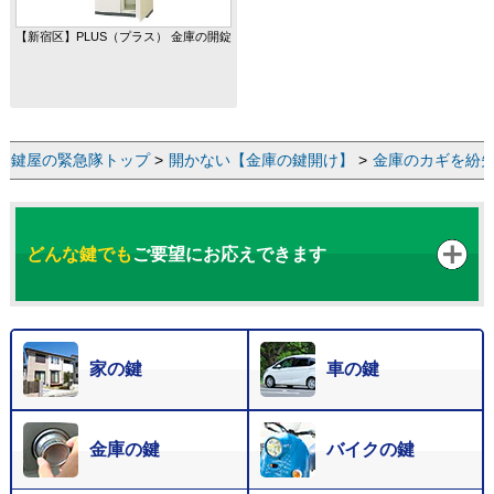
【新宿区】PLUS（プラス） 金庫の開錠
鍵屋の緊急隊トップ
>
開かない【金庫の鍵開け】
>
金庫のカギを紛
どんな鍵でも
ご要望にお応えできます
家の鍵
車の鍵
金庫の鍵
バイクの鍵