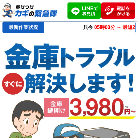
最新作業状況
只今
05時00分 ～
最短23分
で到着！