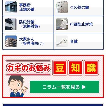
事務所
その他の鍵
店舗の鍵
防犯対策
徘徊防止対策
（泥棒対策）
大家さん
合鍵
（管理者向け）