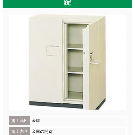
錠
施工箇所
金庫
施工内容
金庫の開錠