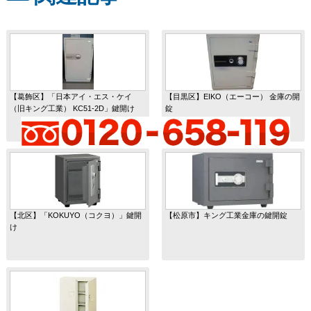
【葛飾区】「日本アイ・エス・ケイ
【目黒区】EIKO（エーコー） 金庫の開
（旧キング工業） KC51-2D」鍵開け
錠
【北区】「KOKUYO（コクヨ）」鍵開
【松原市】キング工業金庫の鍵開錠
け