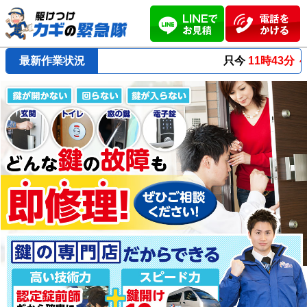
最新作業状況
只今
11時43分 ～
最短23分
で到着