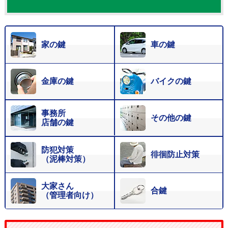
家の鍵
車の鍵
金庫の鍵
バイクの鍵
事務所
その他の鍵
店舗の鍵
防犯対策
徘徊防止対策
（泥棒対策）
大家さん
合鍵
（管理者向け）