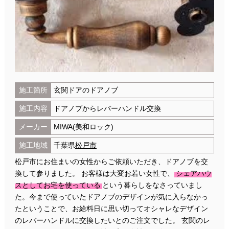
施工箇所
玄関ドアのドアノブ
施工内容
ドアノブからレバーハンドル交換
メーカー
MIWA(美和ロック)
施工地域
千葉県
松戸市
松戸市にお住まいの女性からご依頼いただき、ドアノブを交
換して参りました。 お客様は大変お若い女性で、
シェアハウ
スとしてお宅を使っている
という暮らしをなさっていまし
た。今まで使っていたドアノブのデザインが気に入らなかっ
たということで、お給料日に思い切ってオシャレなデザイン
のレバーハンドルに交換したいとのご注文でした。 玄関のレ