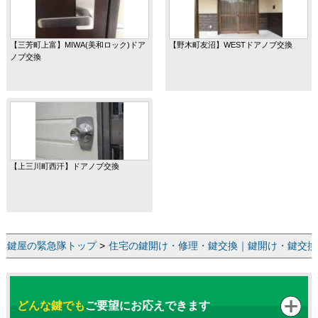
【三芳町上富】MIWA(美和ロック)ドア
【野木町友沼】WESTドアノブ交換
ノブ交換
【上三川町西汗】ドアノブ交換
鍵屋の緊急隊トップ
>
住宅の鍵開け・修理・鍵交換｜鍵開け・鍵交換な
どんな鍵でも
ご要望にお応えできます