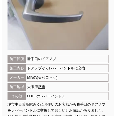
施工箇所
勝手口のドアノブ
施工内容
ドアノブからレバーハンドルに交換
メーカー
MIWA(美和ロック)
施工地域
大阪府
堺市
その他
U9HLのレバーハンドル
堺市中百舌鳥駅近くにお住いのお客様から勝手口のドアノブ
をレバーハンドルに交換して欲しいとお電話がありました。