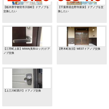
【栃木県宇都宮市川俣町】ドアノブを
【千葉県習志野市新栄】ドアノブを交
交換したい
換したい
【三芳町上富】MIWA(美和ロック)ドア
【野木町友沼】WESTドアノブ交換
ノブ交換
【上三川町西汗】ドアノブ交換