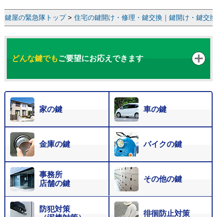
鍵屋の緊急隊トップ
>
住宅の鍵開け・修理・鍵交換｜鍵開け・鍵交換な
どんな鍵でも
ご要望にお応えできます
家の鍵
車の鍵
金庫の鍵
バイクの鍵
事務所
その他の鍵
店舗の鍵
防犯対策
徘徊防止対策