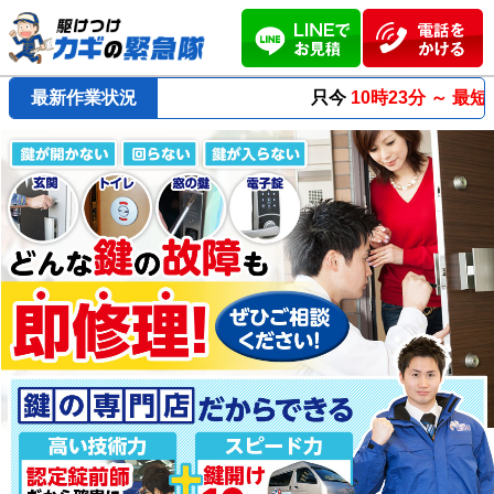
最新作業状況
只今
10時23分 ～
最短23分
で到着！