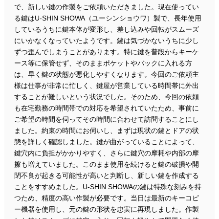
で、新しい鍵の作製をご依頼いただきました。現在使ってい
る鍵はU-SHIN SHOWA（ユーシンショウワ）製で、長年使用
しているうちに鍵本体が変形し、差し込みや回転がスムーズ
にいかなくなっていたようです。鍵は気づかないうちに少し
ずつ歪んでしまうことがあります。特に鍵を普段からキーケ
ース等に保管せず、そのままポケットやバックに入れる方
は、早く鍵の状態が悪化しやすくなります。今回のご依頼主
様は仕事が非常に忙しく、鍵屋が営業している時間帯に外出
することが難しいという状況でした。そのため、今回の依頼
も在宅勤務の時間帯での対応を希望されていたため、事前に
ご希望の時間を伺ってその時間に合わせて訪問することにし
ました。約束の時間にお伺いし、まずは現状の鍵とドアの状
態を詳しく確認しました。鍵が曲がっていることによって、
鍵穴内に負担がかかりやすく、さらに鍵穴の摩耗や内部の摩
擦も増えていました。このまま使用を続けると鍵の破損や開
閉不良が起きる可能性が高いと判断し、新しい鍵を作成する
ことをすすめました。U-SHIN SHOWAの鍵は特殊な刻みを持
つため、精度の高い作製が必要です。当日は最新のキーコピ
ー機器を使用し、元の鍵の形状を忠実に再現しました。作製