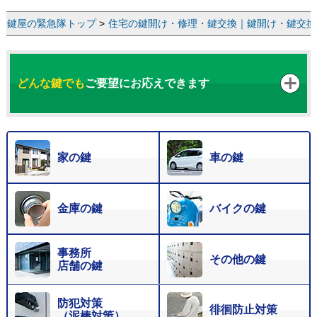
鍵屋の緊急隊トップ
>
住宅の鍵開け・修理・鍵交換｜鍵開け・鍵交換な
どんな鍵でも
ご要望にお応えできます
家の鍵
車の鍵
金庫の鍵
バイクの鍵
事務所
その他の鍵
店舗の鍵
防犯対策
徘徊防止対策
（泥棒対策）