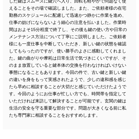
した鍵はスムーズに鍵穴へ入り、回転も軽やかで問題なく使
えることをその場で確認しました。また、ご依頼者様の在宅
勤務のスケジュールに配慮して迅速かつ静かに作業を進め、
仕事の妨げにならないよう細心の注意を払いました。作業時
間はおよそ15分程度で終了し、その後も鍵の使い方や日常の
メンテナンス方法について丁寧にご説明しました。ご依頼者
様にも一度仕事を中断していただき、新しい鍵の状態を確認
してもらったのですが、使い勝手のよさに感動してくれまし
た。鍵の曲がりや摩耗は日常生活で気づきにくいですが、そ
のまま放置していると鍵本体の交換を行わなければいけない
事態になることもあります。今回の件で、古い鍵と新しい鍵
の違いを身をもって実感されたようで、少しの違和感を感じ
たら早めに相談することが大切だと感じていただけたようで
す。今回のようにお仕事が忙しい方でも、時間帯を指定して
いただければ来訪して解決することが可能です。玄関の鍵は
生活の安全を守る重要な部分です。問題が大きくなる前に私
たち専門家に相談することをおすすめします。