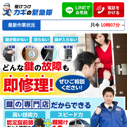
最新作業状況
只今
10時07分 ～
最短23分
で到着！