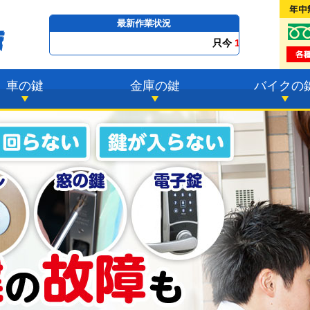
最新作業状況
只今
17時21分 ～
最短23分
で到着！
車の鍵
金庫の鍵
バイクの