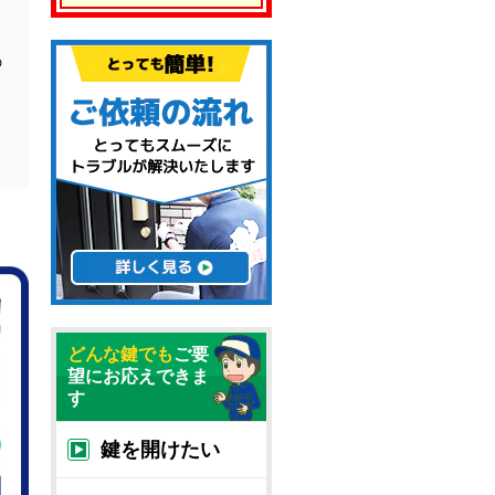
さ
ま
の
どんな鍵でも
ご要
望にお応えできま
す
鍵を開けたい