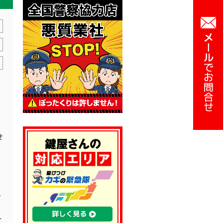
せ
ん
L