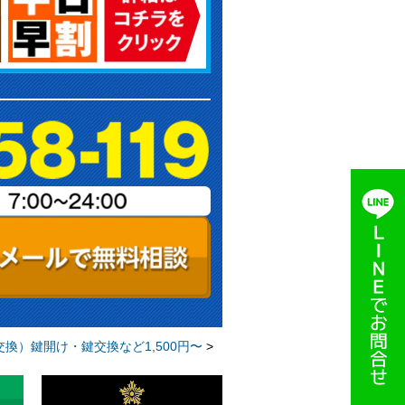
換）鍵開け・鍵交換など1,500円〜
>
【世田谷区】「トステム」玄関