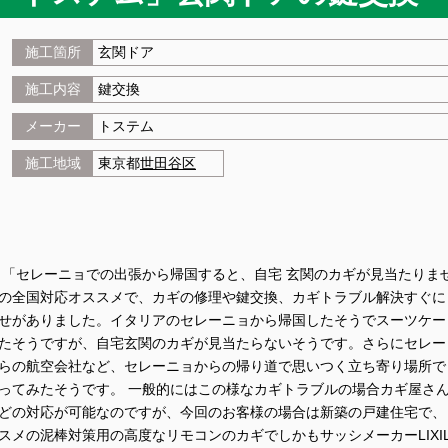
施工箇所
玄関ドア
施工内容
鍵交換
メーカー
トステム
施工地域
東京都
世田谷区
 「セレーニョでの出張から帰国すると、自宅 玄関のカギが見当たりま
の全国対応オススメで、カギの修理や鍵交換、カギトラブル解決すぐに
せがありました。イタリアのセレーニョから帰国したそうでスーツケー
たそうですが、自宅玄関のカギが見当たらないそうです。さらにセレー
らの航空会社など、セレーニョからの帰り道で思いつく立ち寄り場所で
ってみたそうです。 一般的にはこの様なカギトラブルの場合カギ屋さ
どの対応が可能なのですが、今回のお客様の場合は新築の戸建住宅で、
メの泥棒対策用の高度なリモコンのカギでしかもサッシメーカーLIXI