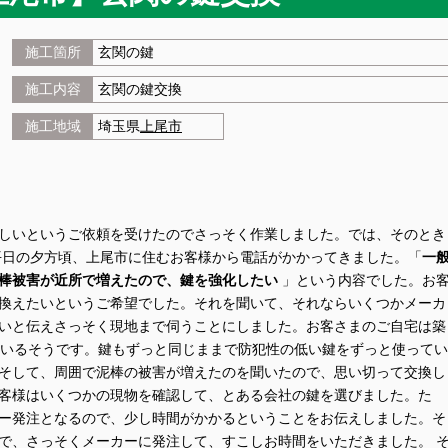
施工箇所
玄関の鍵
施工内容
玄関の鍵交換
施工地域
埼玉県
上尾市
しいというご依頼を受けたのでさっそく作業しました。では、そのとき
平日の夕方頃、上尾市に住むお客様から電話がかかってきました。「
一
棒被害が近所で増えたので、鍵を強化したい
」という内容でした。お
換えたいというご希望でした。それを聞いて、それならいくつかメーカ
いと伝えさっそく現地まで伺うことにしました。お客さまのご自宅は築
ているそうです。鍵もずっと同じままで防犯性の低い鍵をずっと使ってい
そして、周囲で泥棒の被害が増えたのを聞いたので、思い切って交換し
客様はいくつかの現物を確認して、とある会社の鍵を選びました。た
ー発注となるので、少し時間がかかるということをお伝えしました。そ
で、さっそくメーカーに発注して、すこしお時間をいただきました。 