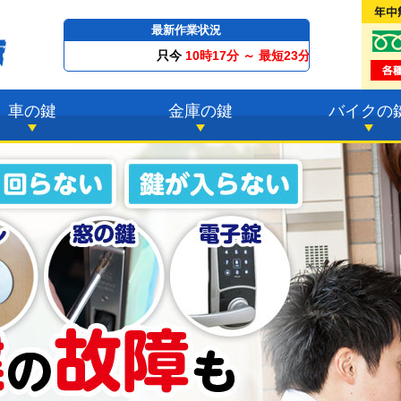
最新作業状況
只今
10時17分 ～
最短23分
で到着！
車の鍵
金庫の鍵
バイクの