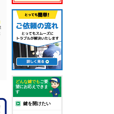
、
防
業
注
どんな鍵でも
ご要
望にお応えできま
す
鍵を開けたい