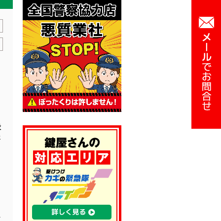
般
客
そ