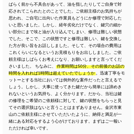
ばらく前から不具合があって、油を指したりしてご自身で対
応されてこられたとのことでした。ご依頼主様のお気持ちが
思われ、ご自宅に出向いた作業員もどうにか修理で対応した
いと思いました。しかし、経年劣化だけでなく、鍵穴の細か
い部分にまで埃と油が入り込んでしまい、修理は難しい状態
でした。そこで、この状態ですと修理は難しい、鍵を交換し
た方が良い旨をお話ししました。そして、その場合の費用は
これくらいになるというお見積もりをお出ししました。ご依
頼主様はしばらくお考えになり、お願いしますと言ってくだ
さいました。 ちなみに、
作業時間は50分、その前後のお話の
時間を入れれば1時間は超えていたでしょうか
。迅速丁寧をモ
ットーとする当社においては例外的な案件だったと言えるで
しょう。しかし、大事に使ってきた鍵だから簡単には諦めき
れないというお気持ち、よく分かります。だから、当社は鍵
の修理をご希望のご依頼様に対して、鍵の状態をちらっと見
てその選択肢はないと言うことはまずありません。金沢市東
山のご依頼主様にさせていただいたように、納得と満足が一
緒にある対応をするよう心がけております。まずはご一報い
ただければ幸いです。