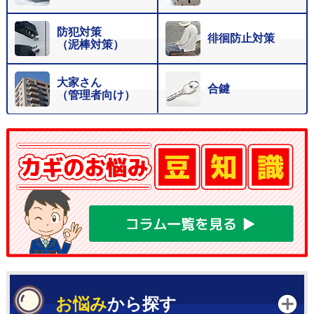
防犯対策
徘徊防止対策
（泥棒対策）
大家さん
合鍵
（管理者向け）
お悩み
から探す