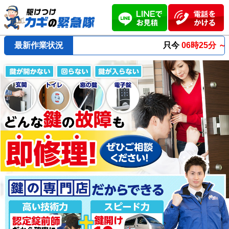
最新作業状況
只今
06時25分 ～
最短23分
で到着！