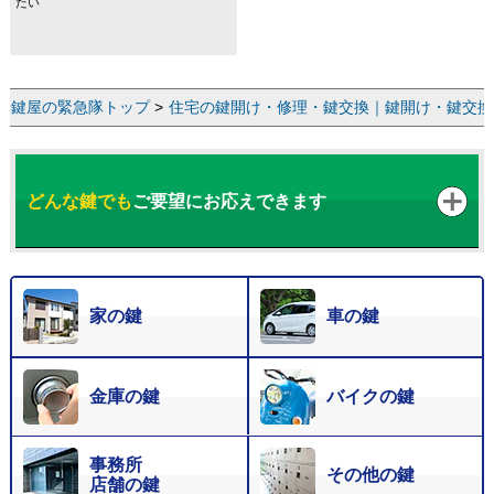
たい
鍵屋の緊急隊トップ
>
住宅の鍵開け・修理・鍵交換｜鍵開け・鍵交換な
どんな鍵でも
ご要望にお応えできます
家の鍵
車の鍵
金庫の鍵
バイクの鍵
事務所
その他の鍵
店舗の鍵