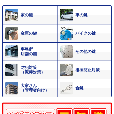
家の鍵
車の鍵
金庫の鍵
バイクの鍵
事務所
その他の鍵
店舗の鍵
防犯対策
徘徊防止対策
（泥棒対策）
大家さん
合鍵
（管理者向け）