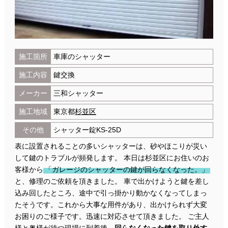
施工箇所
車庫のシャッター
施工内容
鍵交換
メーカー
三和シャッター
施工地域
東京都
杉並区
その他
シャッター錠KS-25D
表に設置されることの多いシャッターは、砂やほこりが災い
して鍵のトラブルが頻発します。 本日は杉並区にお住いのお
客様から
「ガレージのシャッターの鍵が回らなくなった。」
と、修理のご依頼を頂きました。 車で出かけようと鍵を差し
込み回したところ、途中で引っ掛かり動かなくなってしまっ
たそうです。これから大事な用件があり、出かけられず大変
お困りのご様子です。迅速に対応させて頂きました。 ご主人
様と奥様が待つ現場に到着後、
回らなくなった鍵を取り外す