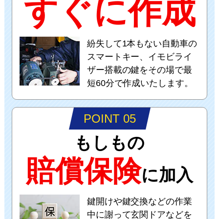
すぐに作成
紛失して1本もない自動車の
スマートキー、イモビライ
ザー搭載の鍵をその場で最
短60分で作成いたします。
POINT 05
もしもの
賠償保険
に加入
鍵開けや鍵交換などの作業
中に謝って玄関ドアなどを