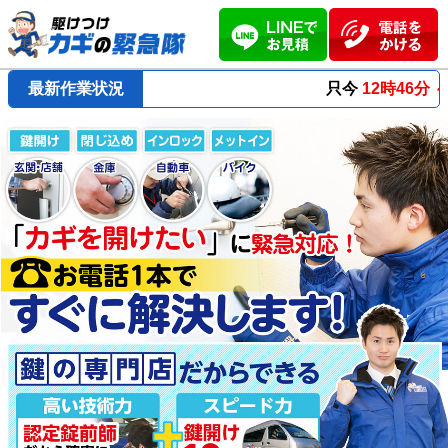
最新作業状況
只今
12時46分 ～
最短23分
で到着