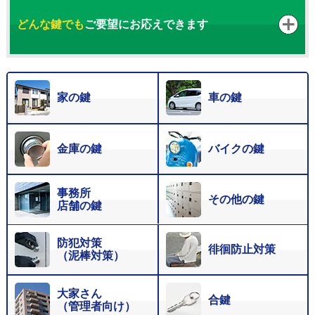
どんな鍵でも
ご要望にお応えできます
家の鍵
車の鍵
金庫の鍵
バイクの鍵
事務所
その他の鍵
店舗の鍵
防犯対策
徘徊防止対策
（泥棒対策）
大家さん
合鍵
（管理者向け）