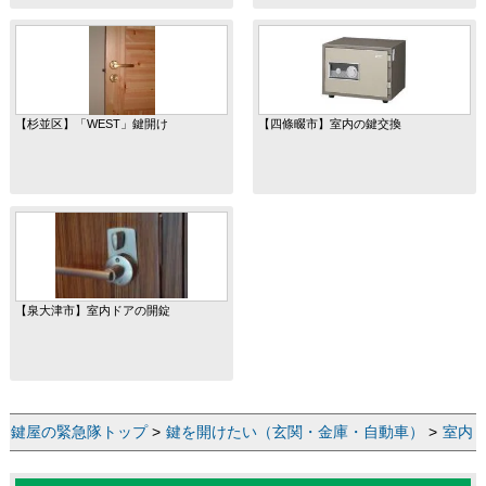
【杉並区】「WEST」鍵開け
【四條畷市】室内の鍵交換
【泉大津市】室内ドアの開錠
鍵屋の緊急隊トップ
>
鍵を開けたい（玄関・金庫・自動車）
>
室内