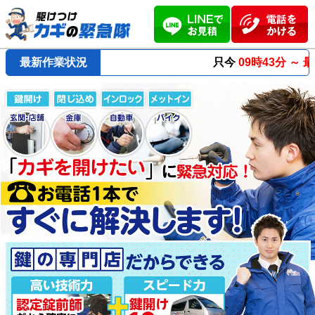
最新作業状況
只今
09時43分 ～
最短23分
で到着！