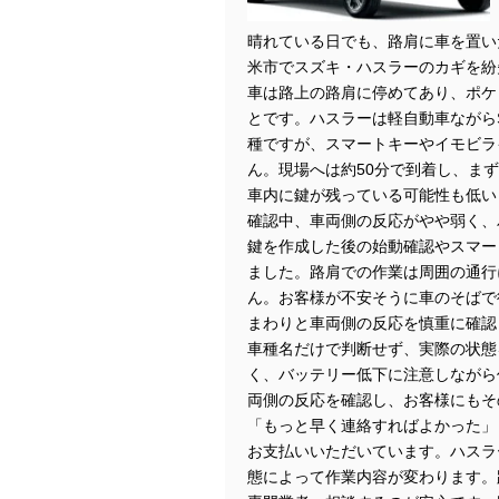
晴れている日でも、路肩に車を置い
米市でスズキ・ハスラーのカギを紛
車は路上の路肩に停めてあり、ポケ
とです。ハスラーは軽自動車ながら
種ですが、スマートキーやイモビラ
ん。現場へは約50分で到着し、ま
車内に鍵が残っている可能性も低い
確認中、車両側の反応がやや弱く、
鍵を作成した後の始動確認やスマー
ました。路肩での作業は周囲の通行
ん。お客様が不安そうに車のそばで
まわりと車両側の反応を慎重に確認
車種名だけで判断せず、実際の状態
く、バッテリー低下に注意しながら
両側の反応を確認し、お客様にもそ
「もっと早く連絡すればよかった」と
お支払いいただいています。ハスラ
態によって作業内容が変わります。