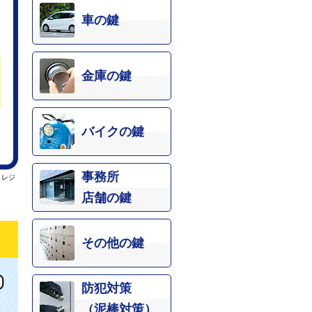
車の鍵
金庫の鍵
バイクの鍵
事務所
クレジ
店舗の鍵
その他の鍵
防犯対策
（泥棒対策）