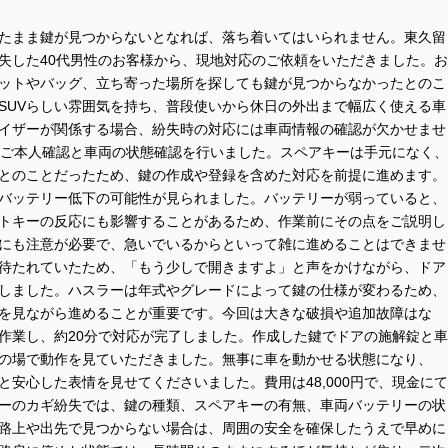
たまま鍵が見つからないとなれば、落ち着いてはいられません。東久留
失した40代男性のお客様から、現地対応のご依頼をいただきました。お
ットやバッグ、立ち寄った場所を探しても鍵が見つからなかったとのこ
SUVらしい雰囲気を持ち、普段使いから休日の外出まで幅広く使える車
イザーが関係する場合、紛失時の対応には車両情報の確認が欠かせませ
ずご本人確認と車両の状態確認を行いました。スペアキーは手元になく、
とのことだったため、鍵の作成や登録を含めた対応を前提に進めます。
バッテリー低下の可能性が見られました。バッテリーが弱っていると、
トキーの反応にも影響することがあるため、作業前にその点をご説明し
にも注意が必要で、急いでいるからといって雑に進めることはできませ
待たれていたため、「もう少しで開きますよ」と声をかけながら、ドア
しました。ハスラーは年式やグレードによって鍵の仕様が変わるため、
を見ながら進めることが重要です。今回は大きな破損や追加故障はな
作業し、約20分で対応が完了しました。作成した鍵でドアの施解錠と車
の場で動作を見ていただきました。無事に車を動かせる状態になり、
安心した表情を見せてくださいました。費用は48,000円で、現金にて
ーのカギ紛失では、鍵の種類、スペアキーの有無、車両バッテリーの状
路上や出先で見つからない場合は、周囲の安全を確保したうえで早めに