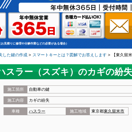
（お見積りに修理や分解作業などの必要がある場合）
失した鍵の作成
>
スマートキーとは？図解でお答えします
>
【東久留
ハスラー（スズキ）のカギの紛
施工箇所
自動車の鍵
施工内容
カギの紛失
車種
ハスラー
施工地域
東京都
東久留米市