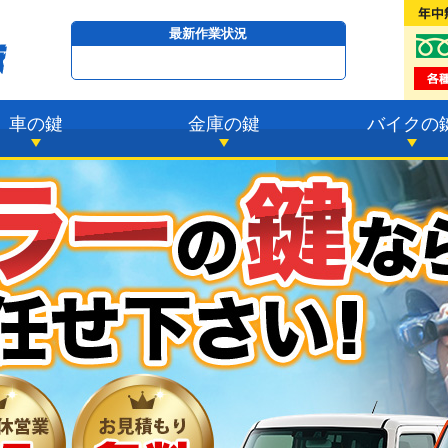
最新作業状況
只今
11時36分 ～
最短23分
で到着！
車の鍵
金庫の鍵
バイクの