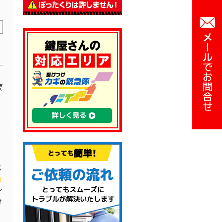
要
っ
。
載
、
ン
時