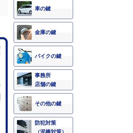
車の鍵
金庫の鍵
バイクの鍵
事務所
店舗の鍵
その他の鍵
防犯対策
（泥棒対策）