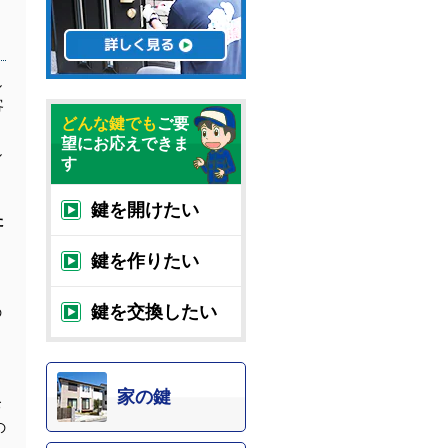
し
客
どんな鍵でも
ご要
望にお応えできま
し
す
鍵を開けたい
た
鍵を作りたい
鍵を交換したい
の
家の鍵
お
の