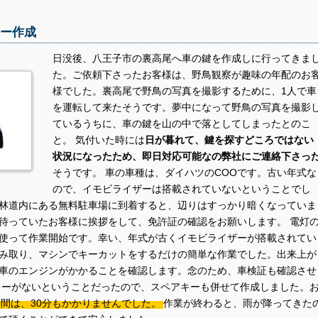
キー作成
日没後、八王子市の裏高尾へ車の鍵を作成しに行ってきま
た。ご依頼下さったお客様は、野鳥観察が趣味の年配のお
様でした。裏高尾で野鳥の写真を撮影するために、1人で車
を運転して来たそうです。夢中になって野鳥の写真を撮影
ているうちに、車の鍵を山の中で落としてしまったとのこ
と。 気付いた時には
日が暮れて、鍵を探すどころではない
状況になったため、即日対応可能なの弊社にご連絡下さっ
そうです。 車の車種は、ダイハツのCOOです。古い年式な
ので、イモビライザーは搭載されていないということでし
林道内にある無料駐車場に到着すると、辺りはすっかり暗くなっていま
待っていたお客様に挨拶をして、免許証の確認をお願いします。 電灯
使って作業開始です。幸い、年式が古くイモビライザーが搭載されてい
み取り、マシンでキーカットをするだけの簡単な作業でした。出来上が
車のエンジンがかかることを確認します。念のため、車検証も確認させ
キーがないということだったので、スペアキーも併せて作成しました。
間は、30分もかかりませんでした。
作業が終わると、雨が降ってきた