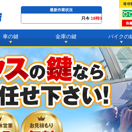
最新作業状況
只今
18時38分 ～
最短23分
で到着！
車の鍵
金庫の鍵
バイクの