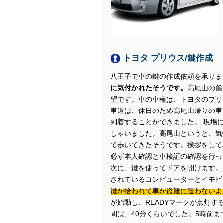
トヨタ プリウス/鍵作成
八王子で車の鍵の作成依頼を承りま
に気付かれたそうです。
高尾山の麓
望です。車の車種は、トヨタのプリ
車道は、休日のため高尾山帰りの車
到着することができました。 現場
しゃいました。高尾山というと、気
て歩いてきたそうです。挨拶をして
必ず本人確認と車検証の確認を行っ
次に、鍵を使ってドアを開けます。
されているコンピューターとイモビ
鍵が拾われて車が盗難に遭わないよ
が始動し、READYマークが点灯
間は、40分くらいでした。5時前