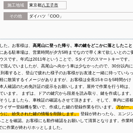
施工地域
東京都
八王子市
その他
ダイハツ「COO」
した。お客様は、
高尾山に登った帰り、車の鍵をどこかに落としたこと
にある駐車場は、営業時間が夕方5時までなので早く来て欲しいとのご
ウスです。年式は2011年ということで、Sタイプのスマートキーです。
で混んでいましたが、高尾山へ向かう車は少なかったので、30分以内に
に到着すると、登山で疲れた様子のお客様がお友達と一緒に待っていら
軽に散策するイメージがありますが、お客様は全長15キロを5時間かけ
本人確認のため免許証の提示をお願いします。屋外で作業を行う時は、
ています。 まずは、ドアの鍵穴から段差を読み取り、鍵を作成します
そうしましたら、車検証の確認もさせて頂きます。 そして、車内に搭
ライザー登録機を繋いで、作成した鍵の登録作業を行います。
万が一
うに、紛失された鍵の情報を削除します。
登録が終わったら、エンジ
することを確認。お客様にも動作確認をお願いして清算となります。作業
までに作業が終わりホッとしました。