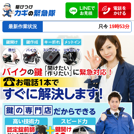
最新作業状況
只今
19時53分 ～
最短23分
で到