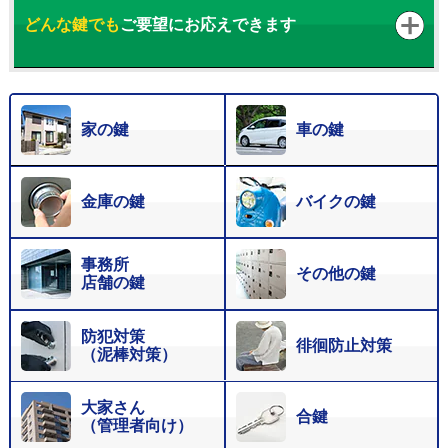
どんな鍵でも
ご要望にお応えできます
家の鍵
車の鍵
金庫の鍵
バイクの鍵
事務所
その他の鍵
店舗の鍵
防犯対策
徘徊防止対策
（泥棒対策）
大家さん
合鍵
（管理者向け）