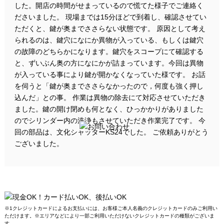
した。開店の時間がせまっているので慌てた様子でご連絡く
ださいました。 現場までは15分ほどで到着し、確認させてい
ただくと、鍵が奥までささらない状態です。 原因として考え
られるのは、鍵穴になにか異物が入っている、もしくは鍵穴
の故障のどちらかになります。鍵穴をスコープにて確認する
と、ずいぶん奥の方になにかが詰まっています。今回は異物
が入っている事により鍵が開かなくなっていた様です。 お話
を伺うと「鍵が奥までささらなかったので，何度も強く押し
込んだ」との事。 作業は異物の除去にて対応させていただき
ました。鍵の開け閉めも何となく、ひっかかりがありました
のでシリンダー内の洗浄もさせていただき作業完了です。 今
回の部品は、文化シャッターKS24でした。 ご依頼ありがとう
ございました。
※1クレジットカードによるお支払いには、お客様ご本人名義のクレジットカードのみご利用い
ただけます。※エリアなどにより一部ご利用いただけないクレジットカードの種類がございま
す。