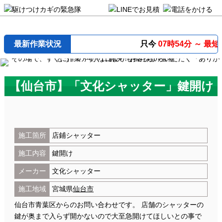
最新作業状況
只今
07時54分 ～
最短23分
で
【仙台市】「文化シャッター」鍵開け
施工箇所
店鋪シャッター
施工内容
鍵開け
メーカー
文化シャッター
施工地域
宮城県
仙台市
仙台市青葉区からのお問い合わせです。 店舗のシャッターの
鍵が奥まで入らず開かないので大至急開けてほしいとの事で