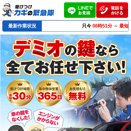
最新作業状況
只今
06時51分 ～
最短23分
で到着！