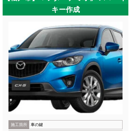
キー作成
施工箇所
車の鍵