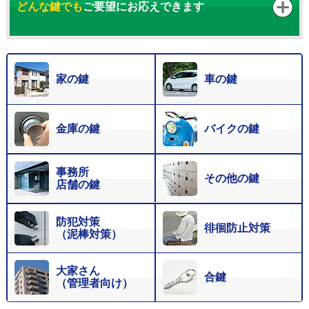
どんな鍵でも
ご要望にお応えできます
家の鍵
車の鍵
金庫の鍵
バイクの鍵
事務所
その他の鍵
店舗の鍵
防犯対策
徘徊防止対策
（泥棒対策）
大家さん
合鍵
（管理者向け）