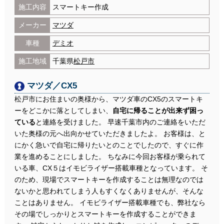
施工内容
スマートキー作成
メーカー
マツダ
車種
デミオ
施工地域
千葉県
松戸市
マツダ／CX5
松戸市にお住まいの奥様から、マツダ車のCX5のスマートキ
ーをどこかに落としてしまい、
自宅に帰ることが出来ず困っ
ている
と連絡を受けました。 早速千葉市内のご連絡をいただ
いた奥様の元へ出向かせていただきましたよ。 お客様は、と
にかく急いで自宅に帰りたいとのことでしたので、すぐに作
業を進めることにしました。 ちなみに今回お客様が乗られて
いる車、CX５はイモビライザー搭載車種となっています。 そ
のため、現場でスマートキーを作成することは無理なのでは
ないかと思われてしまう人もすくなくありませんが、そんな
ことはありません。 イモビライザー搭載車種でも、弊社なら
その場でしっかりとスマートキーを作成することができま