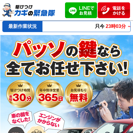
最新作業状況
只今
23時03分 ～
最短23分
で到着！