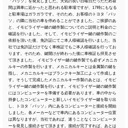
「パッソ」を発見しました。天気の良い日曜日だったため昼
間は満車に近かったと思われる駐車場ですが、17時にもなる
と駐車場はガラガラです。そのため、お客様のトヨタ「パッ
ソ」の隣に当社の車を停めることができました。ご挨拶のあ
と、イモビライザー鍵の鍵作製についてのご説明と料金のご
確認を行いました。そして、イモビライザー鍵の鍵作製のご
依頼を頂いた後、免許証にてご本人様確認を行いました。当
社では免許証だけでなく車検証でもご本人様確認を行ってお
ります。そのため、鍵開けが終わった後に車検証も拝見させ
て頂きました。 イモビライザー鍵の鍵作製でも必ずメカニカ
ルキーの作製を行います。メカニカルキーとは金属製の鍵を
指し、メカニカルキーはブランクキー加工によって作成しま
す。そうして完成したメカニカルキー作製のあとは、イモビ
ライザー鍵の鍵作製を行います。イモビライザー鍵の鍵作製
にはコンピューターを準備する必要があります。車の中から
持参したコンピューターと新しいイモビライザー鍵を取り出
し、トヨタ「パッソ」内にあるコンピューターと接続を開始
しました。各メーカーなどで車内にあるコンピューター位置
は異なりますが、当社であれば、迷うことなくコンピュータ
ーを発見し接続させて頂きます。接続が完了すれば、あとは