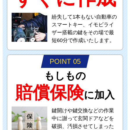
紛失して1本もない自動車の
スマートキー、イモビライ
ザー搭載の鍵をその場で最
短60分で作成いたします。
POINT 05
もしもの
賠償保険
に加入
鍵開けや鍵交換などの作業
中に謝って玄関ドアなどを
破損、汚損させてしまった