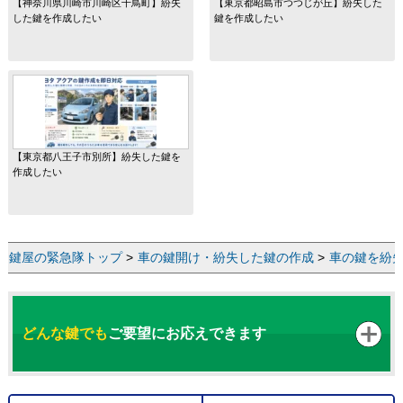
【神奈川県川崎市川崎区千鳥町】紛失
【東京都昭島市つつじが丘】紛失した
した鍵を作成したい
鍵を作成したい
【東京都八王子市別所】紛失した鍵を
作成したい
鍵屋の緊急隊トップ
>
車の鍵開け・紛失した鍵の作成
>
車の鍵を紛
どんな鍵でも
ご要望にお応えできます