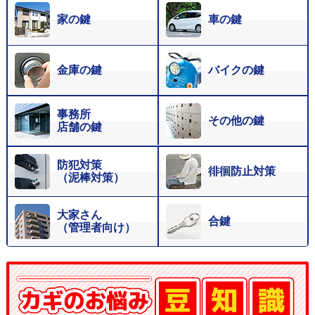
家の鍵
車の鍵
金庫の鍵
バイクの鍵
事務所
その他の鍵
店舗の鍵
防犯対策
徘徊防止対策
（泥棒対策）
大家さん
合鍵
（管理者向け）