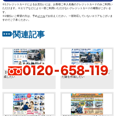
※1クレジットカードによるお支払いには、お客様ご本人名義のクレジットカードのみご利用い
ただけます。※エリアなどにより一部ご利用いただけないクレジットカードの種類がございま
す。
※2後払いご希望の方は、予め
メール
でお伝えください。一部対応していないエリアもございま
すのでご了承ください。
関連記事
【埼玉県上尾市向山】紛失した鍵を作
【宮城県仙台市宮城野区田子】紛失し
成したい
た鍵を作成したい