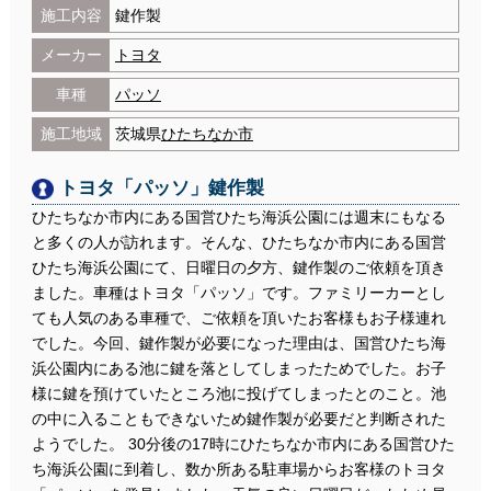
施工内容
鍵作製
メーカー
トヨタ
車種
パッソ
施工地域
茨城県
ひたちなか市
トヨタ「パッソ」鍵作製
ひたちなか市内にある国営ひたち海浜公園には週末にもなる
と多くの人が訪れます。そんな、ひたちなか市内にある国営
ひたち海浜公園にて、日曜日の夕方、鍵作製のご依頼を頂き
ました。車種はトヨタ「パッソ」です。ファミリーカーとし
ても人気のある車種で、ご依頼を頂いたお客様もお子様連れ
でした。今回、鍵作製が必要になった理由は、国営ひたち海
浜公園内にある池に鍵を落としてしまったためでした。お子
様に鍵を預けていたところ池に投げてしまったとのこと。池
の中に入ることもできないため鍵作製が必要だと判断された
ようでした。 30分後の17時にひたちなか市内にある国営ひた
ち海浜公園に到着し、数か所ある駐車場からお客様のトヨタ