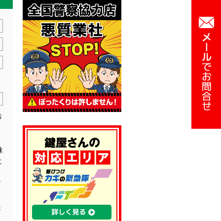
お
味
に
ト
ズ
是