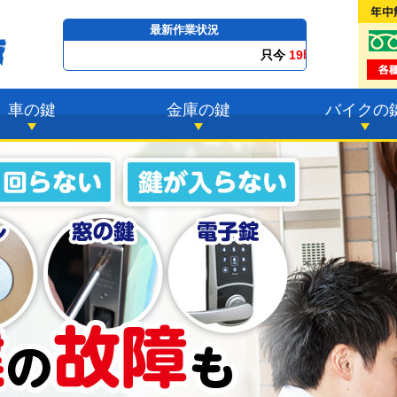
最新作業状況
只今
19時02分 ～
最短23分
で到着！
車の鍵
金庫の鍵
バイクの