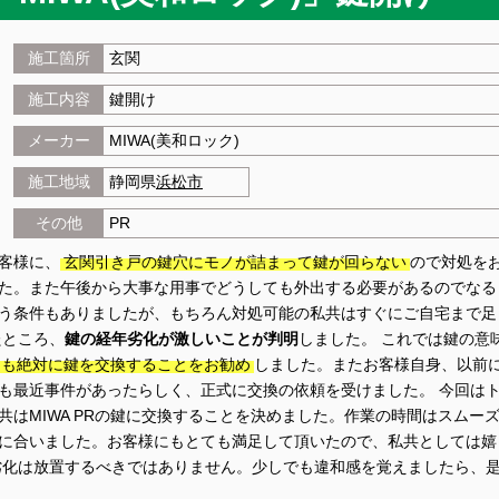
施工箇所
玄関
施工内容
鍵開け
メーカー
MIWA(美和ロック)
施工地域
静岡県
浜松市
その他
PR
客様に、
玄関引き戸の鍵穴にモノが詰まって鍵が回らない
ので対処を
た。また午後から大事な用事でどうしても外出する必要があるのでなる
う条件もありましたが、もちろん対処可能の私共はすぐにご自宅まで足
たところ、
鍵の経年劣化が激しいことが判明
しました。 これでは鍵の意
にも絶対に鍵を交換することをお勧め
しました。またお客様自身、以前
も最近事件があったらしく、正式に交換の依頼を受けました。 今回は
はMIWA PRの鍵に交換することを決めました。作業の時間はスムー
に合いました。お客様にもとても満足して頂いたので、私共としては嬉
劣化は放置するべきではありません。少しでも違和感を覚えましたら、