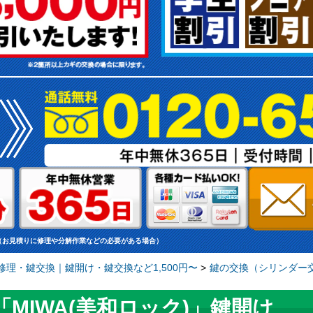
（お見積りに修理や分解作業などの必要がある場合）
理・鍵交換｜鍵開け・鍵交換など1,500円〜
>
鍵の交換（シリンダー交
MIWA(美和ロック)」鍵開け