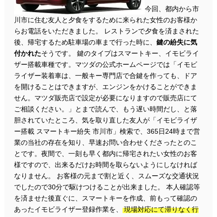
今回、都内から市
川市に住む友人と夕食をするために来られた女性のお客様か
らお電話をいただきました。 レストランで夕食を済まされた
後、帰宅するため駐車場の車まで行った時に、
鍵の紛失に気
付かれた
そうです。 鍵のタイプはスマートキー、イモビライ
ザー搭載車種です。マツダの公式ホームページでは「イモビ
ライザー装着車は、一般キー専門店で合鍵を作っても、ドア
を開けることはできますが、エンジンをかけることができま
せん。マツダ販売店で設定が必要になりますので販売店にて
ご相談ください。」とまで読んで、もう遅い時間だし、と落
胆されていたところ、気を取り直した友人が「イモビライザ
ー搭載 スマートキー紛失 市川市」検索で、365日24時まで営
業の当社の存在を知り、早速お問い合わせくださったとのこ
とです。夜間で、一刻も早く都内に帰宅されたい女性のお客
様ですので、出来るだけお時間を取らないようにしなければ
なりません。 お客様の元まで割と近く、スムーズな交通状況
でしたので30分で駆けつけることが出来ました。 本人確認等
を済ませた後直ぐに、スマートキーを作成、前もって確認の
あったイモビライザー登録作業を、
現場対応にて滞りなく行