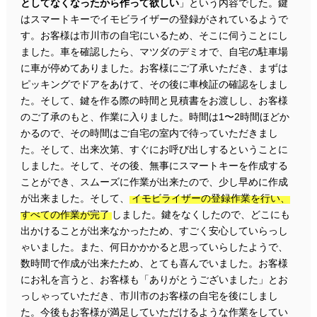
としてなくなったから作って欲しい
」という内容でした。鍵
はスマートキーでイモビライザーの登録がされているようで
す。お客様は市川市の自宅にいるため、そこに伺うことにし
ました。車を確認したら、マツダのデミオで、自宅の駐車場
に車が停めてありました。お客様にご了承いただき、まずは
ピッキングでドアをあけて、その後に車検証の確認をしまし
た。そして、鍵を作る際の時間と見積書をお渡しし、お客様
のご了承のもと、作業に入りました。時間は1〜2時間ほどか
かるので、その時間はご自宅の室内で待っていただきまし
た。そして、出来次第、すぐにお呼び出しするということに
しました。そして、その後、無事にスマートキーを作成する
ことができ、スムーズに作業が出来たので、少し早めに作成
が出来ました。そして、
イモビライザーの登録作業を行い、
すべての作業が完了
しました。鍵をなくしたので、どこにも
出かけることが出来なかったため、すごく安心していらっし
ゃいました。また、何日かかかると思っていらしたようで、
数時間で作成が出来たため、とても喜んでいました。お客様
にお礼を言うと、お客様も「ありがとうございました」とお
っしゃっていただき、市川市のお客様の自宅を後にしまし
た。今後もお客様が満足していただけるような作業をしてい