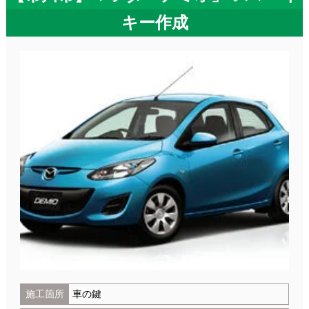
キー作成
施工箇所
車の鍵