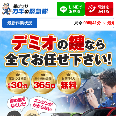
最新作業状況
只今
09時41分 ～
最短23分
で到着！