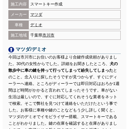
施工内容
スマートキー作成
メーカー
マツダ
車種
デミオ
施工地域
千葉県
市川市
マツダ/デミオ
今回は市川市にお住いのお客様より合鍵作成依頼がありまし
た。30代の女性からでした。詳細をお聞きしたところ、
犬の
散歩中に車の鍵を持って行ってしまって紛失してしまった
と
のこと。念入りに探したそうですが見つからず、すぐにディ
ーラーへ連絡。ところがディーラーでは即日対応はおろか1週
間ほど時間がかかると言われてしまったそうです。車がない
生活は厳しいので、すぐに対応してくれそうな業者をネット
で検索。そこで弊社を見つけて連絡をいただけたという事で
した。お客様に車種や鍵のことなどもう少し詳しく聞くと、
マツダのデミオでイモビライザー搭載、スマートキーである
ことがわかりました。鍵の在庫を確認すると在庫がありまし