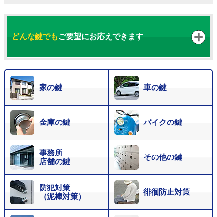
どんな鍵でも
ご要望にお応えできます
家の鍵
車の鍵
金庫の鍵
バイクの鍵
事務所
その他の鍵
店舗の鍵
防犯対策
徘徊防止対策
（泥棒対策）