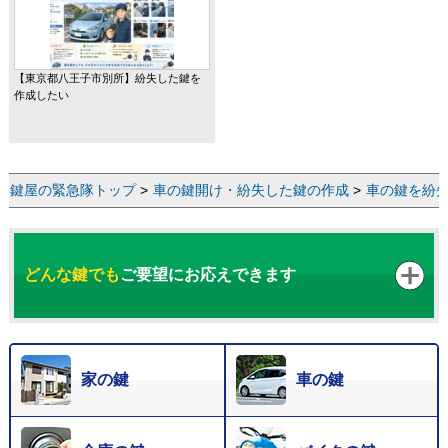
【東京都八王子市別所】紛失した鍵を
作成したい
鍵屋の緊急隊トップ
>
車の鍵開け・紛失した鍵の作成
>
車の鍵を紛
どんな鍵でも
ご要望にお応えできます
家の鍵
車の鍵