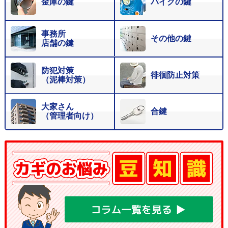
金庫の鍵
バイクの鍵
事務所
その他の鍵
店舗の鍵
防犯対策
徘徊防止対策
（泥棒対策）
大家さん
合鍵
（管理者向け）