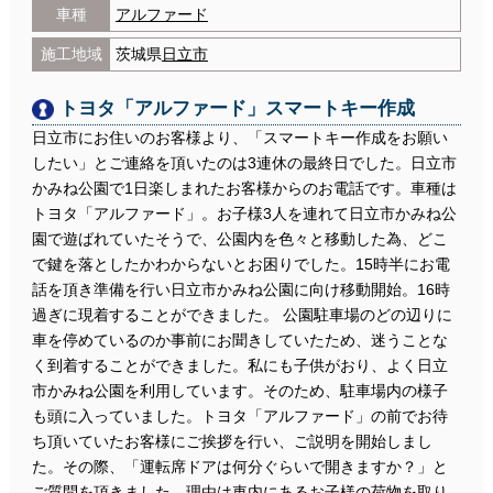
車種
アルファード
施工地域
茨城県
日立市
トヨタ「アルファード」スマートキー作成
日立市にお住いのお客様より、「スマートキー作成をお願い
したい」とご連絡を頂いたのは3連休の最終日でした。日立市
かみね公園で1日楽しまれたお客様からのお電話です。車種は
トヨタ「アルファード」。お子様3人を連れて日立市かみね公
園で遊ばれていたそうで、公園内を色々と移動した為、どこ
で鍵を落としたかわからないとお困りでした。15時半にお電
話を頂き準備を行い日立市かみね公園に向け移動開始。16時
過ぎに現着することができました。 公園駐車場のどの辺りに
車を停めているのか事前にお聞きしていたため、迷うことな
く到着することができました。私にも子供がおり、よく日立
市かみね公園を利用しています。そのため、駐車場内の様子
も頭に入っていました。トヨタ「アルファード」の前でお待
ち頂いていたお客様にご挨拶を行い、ご説明を開始しまし
た。その際、「運転席ドアは何分ぐらいで開きますか？」と
ご質問を頂きました。理由は車内にあるお子様の荷物を取り