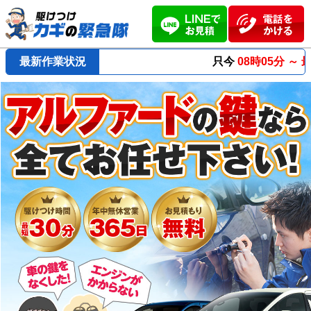
最新作業状況
只今
08時05分 ～
最短23分
で到着！