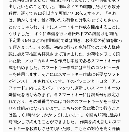
出したいとのことでした。運転席ドアの鍵開けだけなら数分
程度。遅くても10分以内で可能だとお伝えすると、「それ
は、助かります、鍵が開いたら荷物だけ取らせてください」
とおっしゃられ、すぐにスマートキー作成を開始することに
なりました。 すぐに準備を行い運転席ドアの鍵開けを開始。
予定通り5分ほどの作業時間で鍵は開き、お子様の荷物を取っ
て頂きました。その際、初めに行った免許証でのご本人様確
認に加え車検証も拝見させて頂きました。お荷物を取って頂
いた後、メカニカルキーを作成し本題であるスマートキー作
成を始めました。スマートキー作成には当社のコンピュータ
ーを使用します。そこにはスマートキー作成に必要なソフト
がインストールされています。そのパソコンとトヨタ「アル
ファード」内にあるパソコンをつなぎ新しいスマートキーの
鍵情報を送り込みます。各スマートキーには鍵番号が設定さ
れており、その鍵番号で車は自分のスマートキーかを一致さ
せる仕組みになっています。こちらの作業は数分で行うこと
は難しく1時間少しかかってしまいます。今回も順調に進み1
時間少しで終えることができました。 作業を終え新しいスマ
ートキーをお渡しさせて頂いた際、こちらの対応を高く評価