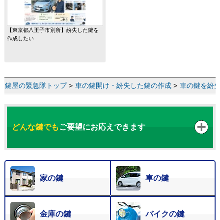
【東京都八王子市別所】紛失した鍵を
作成したい
鍵屋の緊急隊トップ
>
車の鍵開け・紛失した鍵の作成
>
車の鍵を紛
どんな鍵でも
ご要望にお応えできます
家の鍵
車の鍵
金庫の鍵
バイクの鍵