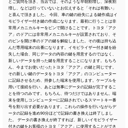
とご質問を頂き、当店では、そのような早朝割増し、深夜割
増し、などは行っていないとお伝えすると「それは有難い」
と喜んで頂きました。 今回、車の鍵の紛失による鍵作成はイ
モビライザー付き鍵の作成になります。最初に行うことは非
常用メカニカルキーをピンで開けることです。トヨタ「アク
ア」のドアには非常用メカニカルキーが設置されており、そ
のピンを開け車のドアの鍵を解錠しました。その後は持ち込
んだ専用端末の出番になります。イモビライザー付き鍵を紛
失した場合、同じデータの内容の鍵を用意するのではなく、
新しいデータを持った鍵を用意することになります。もちろ
ん、今までお使いだったトヨタ「アクア」の鍵と同じです。
その新しい鍵のデータをトヨタ「アクア」のコンピューター
に記録させるため、持参した端末を使用します。ケーブルを
用いて接続を行い、あとは無事にデータの記録が完了するこ
とを待つのみです。もちろん、待つだけではありません。端
末を使用しコンピューターに記録されているスマートキー番
号を割り出す必要があります。これらの操作を行いながらデ
ータの記録を進め90分ほどで記録の書き換えは終了しまし
た。 データの書き換えが終了すれば、新しいイモビライザー
付きの鍵をお客様のトヨタ「アクア」に使用することができ