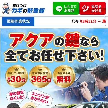
最新作業状況
只今
03時31分 ～
最短23分
で到着！