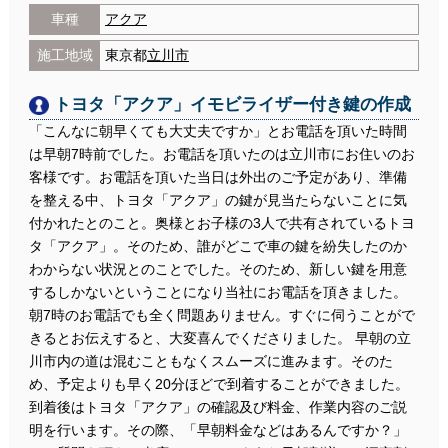
車種
アクア
施工地域
東京都
立川市
トヨタ「アクア」イモビライザー付き鍵の作成
「こんなに朝早くても大丈夫ですか」とお電話を頂いた時間
は早朝7時前でした。お電話を頂いたのは立川市にお住いのお
客様です。お電話を頂いた当日は外出のご予定があり、準備
を整える中、トヨタ「アクア」の鍵が見当たらないことに気
付かれたとのこと。奥様とお子様の3人で共有されているトヨ
タ「アクア」。そのため、誰がどこで車の鍵を紛失したのか
わからない状況とのことでした。そのため、新しい鍵を用意
するしかないということになり当社にお電話を頂きました。
朝7時のお電話でも全く問題ありません。すぐに伺うことがで
きるとお伝えすると、大変喜んでくださりました。 早朝の立
川市内の道は混むこともなくスムーズに進みます。そのた
め、予定よりも早く20分ほどで到着することができました。
到着後はトヨタ「アクア」の確認及び料金、作業内容のご説
明を行います。その際、「早朝料金などはあるんですか？」