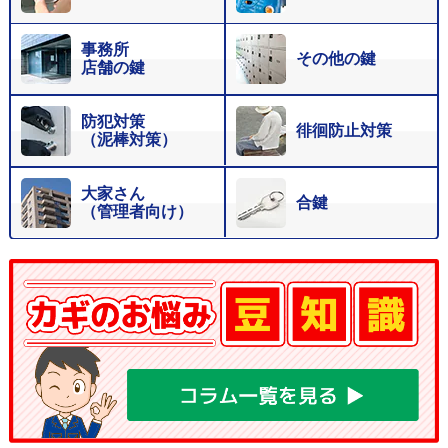
事務所
その他の鍵
店舗の鍵
防犯対策
徘徊防止対策
（泥棒対策）
大家さん
合鍵
（管理者向け）