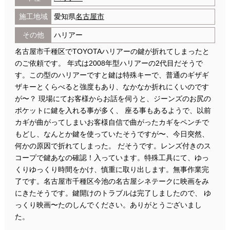
施工地域
愛知県
名古屋市
その他
ハリアー
名古屋市千種区でTOYOTAハリアーの鍵が折れてしまったと
のご依頼です。 年式は2008年型ハリアーの2代目だそうで
す。この型のハリアーですと鍵は特殊キーで、普通のギザギ
ザキーとくらべると強度もあり、なかなか折れにくいのです
が〜？ 現場にてお客様からお話を伺うと、ジーンズのお尻の
ポケットに鍵を入れる事が多く、 座る事もあるようで、以前
カギが曲がってしまいお客様自信で曲がったカギをペンチで
もどし、なんとか鍵を使っていたそうですが〜、今日突然、
何かの原因で折れてしまった。 だそうです。レンズ付きのス
コープで鍵あなの確認！入っています。特殊工具にて、ゆっ
くりゆっくり時間をかけ、慎重に取り出します。無事作業完
了です。名古屋市千種区今池の名古屋シネテークに映画をみ
にきたそうです。鍵開けのトラブルは完了しましたので、 ゆ
っくり映画〜たのしんでください。ありがとうございまし
た。