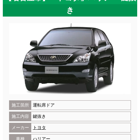
き
施工箇所
運転席ドア
施工内容
鍵抜き
メーカー
トヨタ
車種
ハリアー