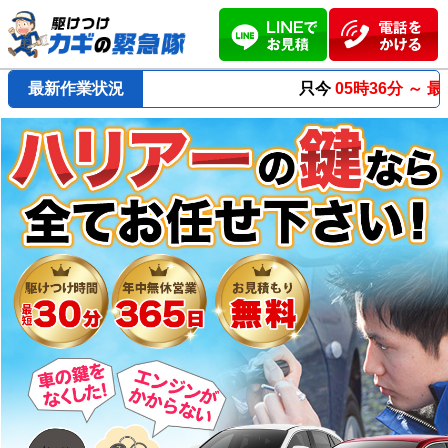
最新作業状況
只今
05時36分 ～
最短23分
で到着！