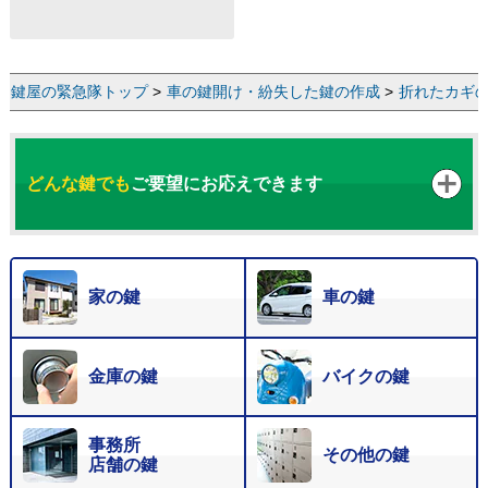
鍵屋の緊急隊トップ
>
車の鍵開け・紛失した鍵の作成
>
折れたカギの
どんな鍵でも
ご要望にお応えできます
家の鍵
車の鍵
金庫の鍵
バイクの鍵
事務所
その他の鍵
店舗の鍵