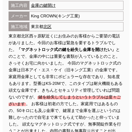
施工内容
金庫の鍵開け
メーカー
King CROWN(キング工業)
施工地域
東京都
北区
東京都北区西ヶ原駅近くにお住みのお客様からご要望の電話
がありました。今回のお客様は緊急を要するトラブルでし
た。
「マグネットロック式の鍵を紛失し金庫を開けたい」
と
のことで、金庫の中には重要な書類が入っているとのこと。
さっそくお宅に向かいました。 今回のマグネットロック式の
金庫は日本アイ・エス・ケイ（旧キング工業）の金庫です。
家庭用金庫としても非常にポピュラーな存在であり、知名度
もあります。型番はKS-20Mで、このタイプは耐火機能もある
頑丈な金庫です。きちんとセキュリティ管理していれば問題
ないのですが、
鍵を紛失してしまうというトラブルは度々ご
ざいます
。 お客様は初老の方でした。家庭用ではあるもの
の、50キロにも及ぶ金庫で、鍵屋まで金庫を運ぶというのは
難しかったので自宅まで来てもらえて助かったと仰っていま
した。 頑丈なマグネットロック式ですが、無事開錠作業を行
うことが出来ました。内部の書類も無事取り出すことが出