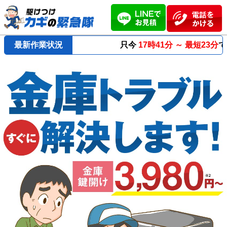
最新作業状況
只今
17時41分 ～
最短23分
で到着！