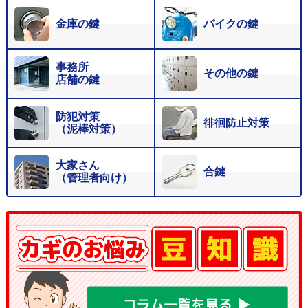
金庫の鍵
バイクの鍵
事務所
その他の鍵
店舗の鍵
防犯対策
徘徊防止対策
（泥棒対策）
大家さん
合鍵
（管理者向け）