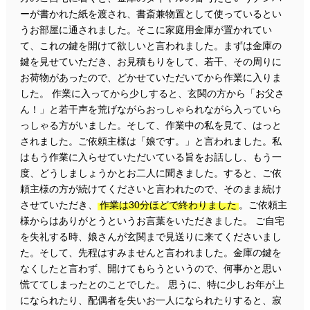
ーが書かれた紙を渡され、書斎兼物置として使っているとい
うお部屋に通されました。そこに家庭用金庫が置かれてい
て、これの鍵を開けて欲しいと言われました。まずは金庫の
鍵を見せていただき、お見積もりをして、若干、その周りに
お荷物があったので、どかせていただいてから作業に入りま
した。 作業に入ってから少しすると、玄関の方から「お父さ
ん！」と若干声を荒げながらおっしゃられながら入っていら
っしゃる方がいました。そして、作業中の私を見て、はっと
されました。ご依頼主様は「娘です。」と言われました。私
はもう作業に入らせていただいている旨をお話しし、もう一
度、どうしましょうかとお二人に聞きました。すると、ご依
頼主様の方が続けてくださいと言われたので、そのまま続け
させていただき、
作業は30分ほどで終わりました
。ご依頼主
様からはありがとうというお言葉をいただきました。 ご自宅
を失礼する時、娘さんが玄関まで見送りに来てくださいまし
た。そして、先程はすみませんと言われました。金庫の鍵を
なくしたと言わず、開けてもらうというので、何事かと思い
慌ててしまったとのことでした。 思うに、特に少しお年が上
になられたり、配偶者を失いお一人になられたりすると、寂