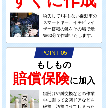
すぐに作成
紛失して1本もない自動車の
スマートキー、イモビライ
ザー搭載の鍵をその場で最
短60分で作成いたします。
POINT 05
もしもの
賠償保険
に加入
鍵開けや鍵交換などの作業
中に謝って玄関ドアなどを
破損、汚損させてしまった