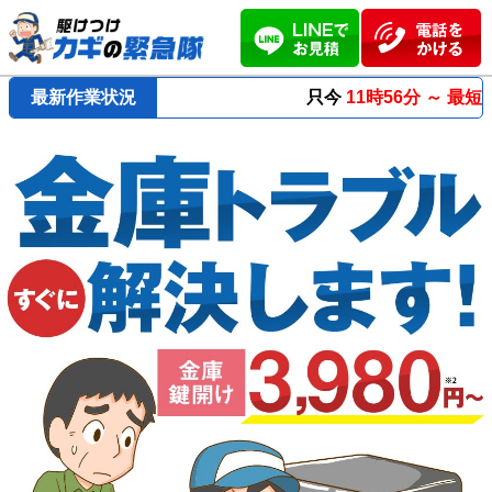
最新作業状況
只今
11時56分 ～
最短23分
で到着！