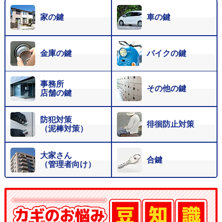
家の鍵
車の鍵
金庫の鍵
バイクの鍵
事務所
その他の鍵
店舗の鍵
防犯対策
徘徊防止対策
（泥棒対策）
大家さん
合鍵
（管理者向け）