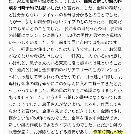
た。家庭用金庫の鍵が紛失してしまい、
開錠と新しい鍵の作
成を日時予約でお願いしたい
と言われました。金庫の種類な
どは分からない、ダイヤルの番号は分かるとのことでした。
万が一、新しい鍵が作れないタイプのものだったら、開錠だ
けでも良いとのことでした。 お約束の日だった今日、お約束
の時間にマンションに伺うと、50代の男性と男性のお母様が
いらっしゃいました。少し前まで同じ市内ではあるのです
が、一軒家にお住まいだったのだそうです。しかし、お父様
がなくなりお母様だけになり、一軒家に一人でいるのは寂し
いけれど、息子さんのいる東京に引っ越すのは嫌ということ
で、最終的に同じ金沢市内のバリアフリーのこのマンション
へに引っ越して来られたのだそうです。 引っ越しに際し、お
母様は金庫の鍵は確かにこのかばんに入れて持ってきたとお
っしゃっていました。私の目の前でもご確認になりましたが
ありませんでした。どうも引っ越しの最中になくなってしま
ったようでした。息子さんがないよね、じゃあ、作業しても
らおうと言われ、金庫を見せていただきました。金庫は少し
懐かしい昭和の頃のものでした。金庫を壊さず開錠ができ、
新しい鍵の作成もできるタイプのものでした。ただ少し鍵の
状態が悪く、お掃除などもする必要があり、
作業時間は60分