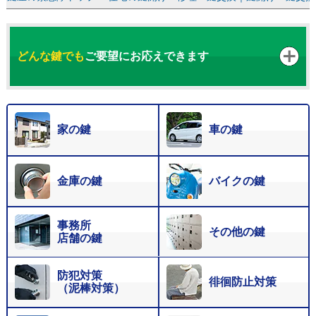
どんな鍵でも
ご要望にお応えできます
家の鍵
車の鍵
金庫の鍵
バイクの鍵
事務所
その他の鍵
店舗の鍵
防犯対策
徘徊防止対策
（泥棒対策）