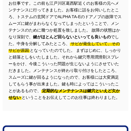
お仕事です。この前も江戸川区葛西駅近くのお客様の元へメ
ンテナンスに行ってきました。お客様に話をお伺いしたとこ
ろ、トステムの玄関ドアでALPHA TA-Eのドアノブの故障でス
ムーズに鍵がまわらなくなってしまったということで、メン
テナンスのために幾つか処置を致しました。 故障の状態はか
なり深刻で、
鍵がほとんど回らないといっても良いもの
でし
た。中身を分解してみたところ、
サビが発生していて、その
サビが原因
となっていたのでした。 まずはじめに、しっかり
と錆落としをいたしました。それから鍵穴専用潤滑剤スプレ
ーをかけ、今後こういった問題が生じないようにさせていた
だきました。メンテナンスが終わり取り付けをしたところ、
スムーズに鍵が回るようになったので、お客様には大変満足
してもらう事が出来ました。鍵も時によってはこういったこ
とがあるもので、
定期的なメンテナンスは鍵穴といえど欠か
せない
ということをお伝えしてこのお仕事は終わりました。