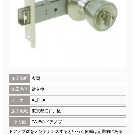
施工箇所
玄関
施工内容
鍵交換
メーカー
ALPHA
施工地域
東京都
江戸川区
その他
TA-Eのドアノブ
ドアノブ鍵をメンテナンスするといった依頼は定期的にある