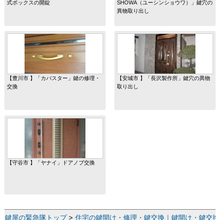
式ボックスの開錠
SHOWA（ユーシンショウワ）」鍵穴の
異物取り出し
【豊川市 】「カバスター」鍵の修理・
【安城市 】「長沢製作所」鍵穴の異物
交換
取り出し
【守谷市 】「ヤナイ」ドアノブ交換
鍵屋の緊急隊トップ
>
住宅の鍵開け・修理・鍵交換｜鍵開け・鍵交換な