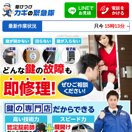
最新作業状況
只今
15時13分 ～
最短23分
で到着