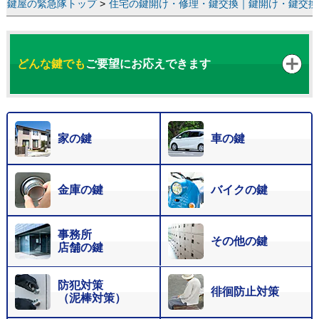
鍵屋の緊急隊トップ
>
住宅の鍵開け・修理・鍵交換｜鍵開け・鍵交換な
どんな鍵でも
ご要望にお応えできます
家の鍵
車の鍵
金庫の鍵
バイクの鍵
事務所
その他の鍵
店舗の鍵
防犯対策
徘徊防止対策
（泥棒対策）