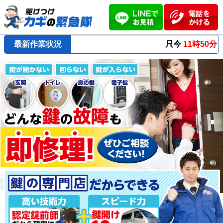
最新作業状況
只今
11時50分 ～
最短23分
で到着