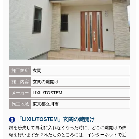
施工箇所
玄関
施工内容
玄関の鍵開け
メーカー
LIXIL/TOSTEM
施工地域
東京都
立川市
「LIXIL/TOSTEM」玄関の鍵開け
鍵を紛失して自宅に入れなくなった時に、どこに鍵開けの依
頼を行いますか？私たちのところには、インターネットで近