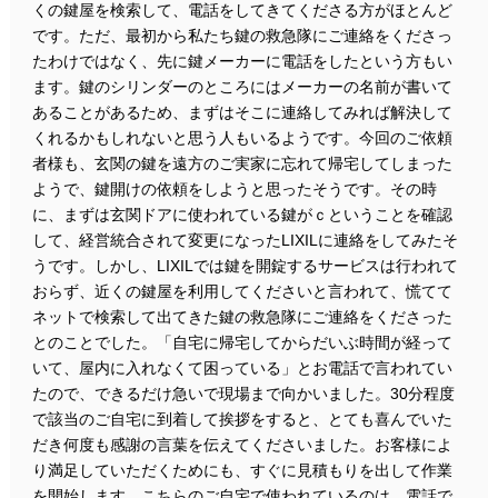
くの鍵屋を検索して、電話をしてきてくださる方がほとんど
です。ただ、最初から私たち鍵の救急隊にご連絡をくださっ
たわけではなく、先に鍵メーカーに電話をしたという方もい
ます。鍵のシリンダーのところにはメーカーの名前が書いて
あることがあるため、まずはそこに連絡してみれば解決して
くれるかもしれないと思う人もいるようです。今回のご依頼
者様も、玄関の鍵を遠方のご実家に忘れて帰宅してしまった
ようで、鍵開けの依頼をしようと思ったそうです。その時
に、まずは玄関ドアに使われている鍵がｃということを確認
して、経営統合されて変更になったLIXILに連絡をしてみたそ
うです。しかし、LIXILでは鍵を開錠するサービスは行われて
おらず、近くの鍵屋を利用してくださいと言われて、慌てて
ネットで検索して出てきた鍵の救急隊にご連絡をくださった
とのことでした。「自宅に帰宅してからだいぶ時間が経って
いて、屋内に入れなくて困っている」とお電話で言われてい
たので、できるだけ急いで現場まで向かいました。30分程度
で該当のご自宅に到着して挨拶をすると、とても喜んでいた
だき何度も感謝の言葉を伝えてくださいました。お客様によ
り満足していただくためにも、すぐに見積もりを出して作業
を開始します。こちらのご自宅で使われているのは、電話で