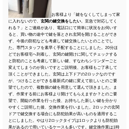
お客様より「鍵をなくしてしまって家
に入れないので、
玄関の鍵交換をしたい
。至急で対応してく
れる？」とご連絡があり、電話口にて簡単に状況をお伺いす
ると、買い物の途中で鍵を落とされ玄関を開けることができ
ず、今後の防犯なども考慮して鍵交換したいとのことでし
た。専門スタッフを素早く手配することにしました。20分ほ
どでお客様宅へ到着し、玄関の鍵開けに関してチェックする
と防犯のことも考慮して新しい鍵、すなわちシリンダーごと
変えてしまうのが良いですとご説明後、お客様もご了承して
頂くことができました。玄関は上下ドアの2ロックなのです
が、つけることができる最新式の鍵に変えて欲しいとのご要
望でしたので、複数個の鍵を用意して選んで頂きました。ま
ず、作業する前にお客様より開けてもらえますか？とのご要
望で、開錠の作業を行った後、お持ちした新しい鍵を分かり
やすくご説明した後、交換作業を行いました。2ロックの玄関
ドアで鍵交換する場合にも防犯効果が高いものを適用するこ
とにしました。やはり2ロックタイプは1ロックよりも防犯効
果があるので用いているケースも多いです。鍵交換作業は1時