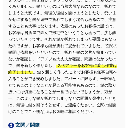
くありません。鍵というのは当然大切なものなので、折れて
しまうと大変です。無理矢理鍵を開けようとしたり、勢いま
かせにすると鍵が途中で折れてしまう場合もあるので、注意
することも大事になります。依頼のあったお客様の話では、
お客様は居酒屋で飲んで帰宅中ということもあって、少し酔
っていたそうです。それが鍵が折れてしまった要因にもなっ
たのですが、お客様も鍵が折れて驚かれていました。 玄関の
鍵開け依頼をいただいたので、折れた鍵の欠片が挟まってい
ないか確認し、ドアノブも大丈夫か確認。問題はなかったの
で、鍵を新しく作り直し、
スペアキーをお客様に渡し作業は
終了しました
。鍵を新しく作ったことでお客様も無事自宅へ
入ることができ安心しました。アパートに限らず、一軒家な
どでもこのようなことが起こる可能性もあるので、鍵の取り
扱いには慎重になることが一番ではないでしょうか。万が
一、このような鍵が折れてしまうなどの問題が発生したとき
は、無理に鍵を回そうとせず、ご連絡ください。玄関の鍵開
けのことでご不明な点はお気軽に相談ください。
玄関／開錠