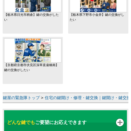
【栃木県日光市柄倉】鍵の交換がした
【栃木県下野市小金井】鍵の交換がし
い
たい
【京都府京都市伏見区深草直違橋南】
鍵の交換がしたい
鍵屋の緊急隊トップ
>
住宅の鍵開け・修理・鍵交換｜鍵開け・鍵交換な
どんな鍵でも
ご要望にお応えできます