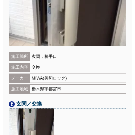
施工箇所
玄関，勝手口
施工内容
交換
メーカー
MIWA(美和ロック)
施工地域
栃木県
宇都宮市
玄関／交換