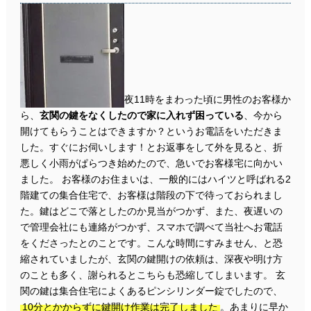
夜11時をまわった頃に男性のお客様か
ら、
玄関の鍵をなくしたので家に入れず困っている
、今から
開けてもらうことはできますか？というお電話をいただきま
した。すぐにお伺いします！とお返事をして外を見ると、折
悪しく小雨がぱらつき始めたので、急いでお客様宅に向かい
ました。 お客様のお住まいは、一般的にはハイツと呼ばれる2
階建ての集合住宅で、お客様は階段の下で待っておられまし
た。鍵はどこで落としたのか見当がつかず、また、夜遅いの
で管理会社にも連絡がつかず、スマホで調べて当社へお電話
をくださったとのことです。こんな時間にすみません、と恐
縮されていましたが、玄関の鍵開けの依頼は、深夜や明け方
のことも多く、謝られるとこちらも恐縮してしまいます。 玄
関の鍵は集合住宅によくあるピンシリンダー錠でしたので、
10分とかからずに鍵開け作業は完了しました
。あまりに早か