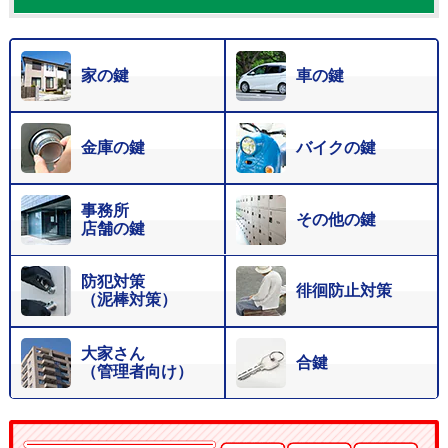
家の鍵
車の鍵
金庫の鍵
バイクの鍵
事務所
その他の鍵
店舗の鍵
防犯対策
徘徊防止対策
（泥棒対策）
大家さん
合鍵
（管理者向け）