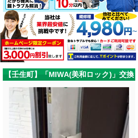
【壬生町】「MIWA(美和ロック)」交換