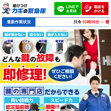
最新作業状況
只今
01時35分 ～
最短23分
で到着！