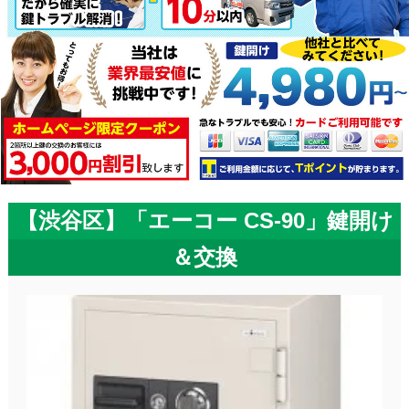
【渋谷区】「エーコー CS-90」鍵開け
＆交換