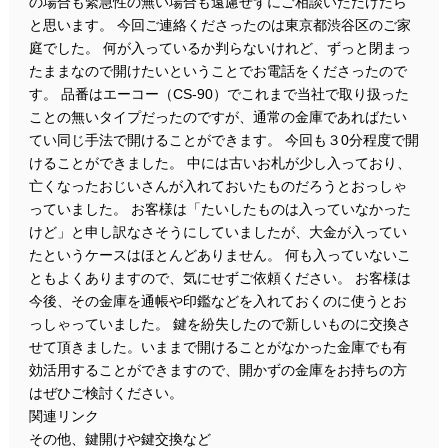
の場合も緊急性の無い場合も遠慮せずにご相談いただけたら
と思います。 今回ご連絡くださったのは東京都渋谷区のご家
庭でした。 何が入っているか判らないけれど、ずっと閉まっ
たままなので開けたいということでお電話をくださったので
す。 品番はエーコー（CS-90）でこれまで当社で取り扱った
ことの無いタイプだったのですが、通常の金庫であればたい
てい同じ手法で開けることができます。 今回も３0分程度で開
けることができました。 中には古いお札が少し入っており、
亡くなったおじいさんが入れておいたものだろうとおっしゃ
っていました。 お客様は「たいしたものは入っていなかった
けど」と申し訳なさそうにしていましたが、大金が入ってい
たというケースはほとんどありません。 何も入っていないこ
ともよくありますので、気にせずご依頼ください。 お客様は
今後、その金庫を通帳や印鑑などを入れておくのに使うとお
っしゃっていました。 鍵を紛失したので新しいものに交換さ
せて頂きました。いままで開けることがなかった金庫でも有
効活用することができますので、開かずの金庫をお持ちの方
はぜひご検討ください。
関連リンク
その他、鍵開けや鍵交換など