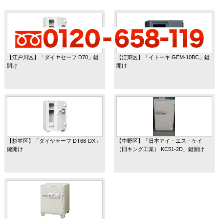
【江戸川区】「ダイヤセーフ D70」鍵
【江東区】「イトーキ GEM-10BC」鍵
開け
開け
【杉並区】「ダイヤセーフ DT68-DX」
【中野区】「日本アイ・エス・ケイ
鍵開け
（旧キング工業） KC51-2D」鍵開け