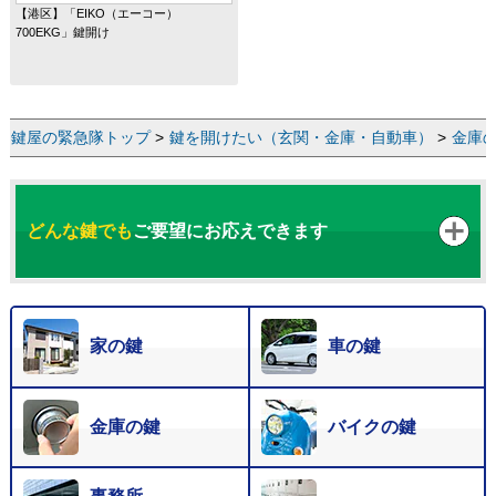
【港区】「EIKO（エーコー）
700EKG」鍵開け
鍵屋の緊急隊トップ
>
鍵を開けたい（玄関・金庫・自動車）
>
金庫
どんな鍵でも
ご要望にお応えできます
家の鍵
車の鍵
金庫の鍵
バイクの鍵