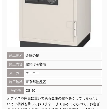
施工箇所
金庫の鍵
施工内容
鍵開け＆交換
メーカー
エーコー
施工地域
東京都
渋谷区
その他
CS-90
オフィスや家庭に置いてある金庫の鍵を失くしてしまったと
いうご相談も承っております。 よくあることなので、お急ぎ