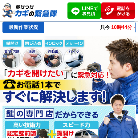
最新作業状況
只今
10時44分 ～
最短23分
で到着